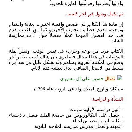
وآدابها وطرقها وقوانينها العابرة للحدود.
ثم يكمل ويقول في آخر كلمته..
إن مادة هذا الكتاب هي قصص واقعية اختيرت بعناية واهتمام
وتوجيه، لتقدم بعضاً من تجارب الآخرين، كما وإن الكتاب يقدم
في أحد الفصول المهمة عملاً مفصلاً حول آداب ممارسة
الشات..
الكتاب فريد من نوعه وجريء في نفس الوقت، ونظراً لقلة
المؤلفات في هذا المجال فإننا نرى بأن هناك كتيب صغير آخر
وضع في المكتبة العربية وساهم ولو بشكل قليل في سد جزء
بسيط من الانفجار الثقافي الذي نعيشه هذه الايام.
نضال
حسين علي آل مسيري:
– مكان وتاريخ الميلاد: ولد في تاروت عام 1396هـ
النشأة والدراسة:
– أنهى دراسته الأولية بتاروت
– حصل على البكالوريوس من جامعة الملك فيصل بالاحساء
– كلية التربية تخصص أحياء.
-المهنة والعمل: مدرس بمدرسة الملاحة الثانوية