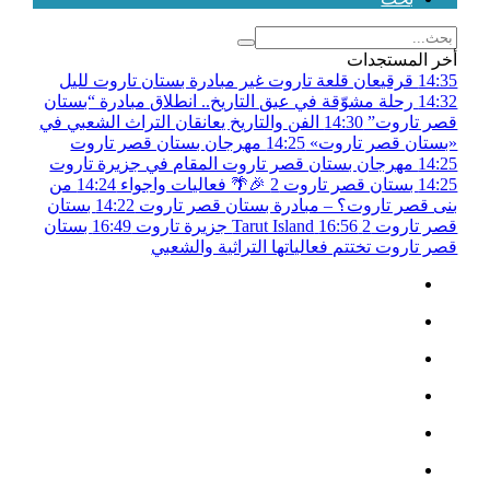
أخر المستجدات
14:35
قرقيعان قلعة تاروت غير مبادرة بستان تاروت لليل
14:32
رحلة مشوّقة في عبق التاريخ.. انطلاق مبادرة “بستان
قصر تاروت”
14:30
الفن والتاريخ يعانقان التراث الشعبي في
«بستان قصر تاروت»
14:25
مهرجان بستان قصر تاروت
14:25
مهرجان بستان قصر تاروت المقام في جزيرة تاروت
14:25
بستان قصر تاروت 2 🎉🌴 فعاليات واجواء
14:24
من
بنى قصر تاروت؟ – مبادرة بستان قصر تاروت
14:22
بستان
قصر تاروت 2
16:56
Tarut Island جزيرة تاروت
16:49
بستان
قصر تاروت تختتم فعالياتها التراثية والشعبي