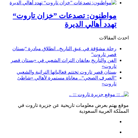
مواطنون: تصدعات ”خزان تاروت“
تهدد أهالي الديرة
احدث المقالات
رحلة مشوّقة في عبق التاريخ.. انطلاق مبادرة “بستان
قصر تاروت”
الفن والتاريخ يعانقان التراث الشعبي في «بستان قصر
تاروت»
بستان قصر تاروت تختتم فعالياتها التراثية والشعبي
”الصرف الصحي“.. معاناة مستمرة لأهالي «شاطئ
تاروت»
موقع يهتم بعرض معلومات تاريحية عن جزيرة تاروت في
المملكة العربية السعودية