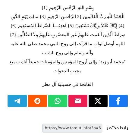
بِسْمِ اللهِ الرَّحْمنِ الرَّحِيمِِ {1}
الْحَمْدُ للّهِ رَبِّ الْعَالَمِينَ {2 الرَّحْمـنِ الرَّحِيمِ {3} مَالِكِ يَوْمِ الدِّينِ
{4} إِيَّاكَ نَعْبُدُ وإِيَّاكَ نَسْتَعِينُ {5} اهدِنَــــا الصِّرَاطَ المُستَقِيمَ {6}
صِرَاطَ الَّذِينَ أَنعَمتَ عَلَيهِمْ غَيرِ المَغضُوبِ عَلَيهِمْ وَلاَ الضَّالِّينَ {7}
اللهم أوصل ثواب ما قرأت إلى روح النبي محمد صلى الله عليه
وآله وسلم وإلى روح الشاب
"محمد أبو زيد" وإلى أروح المؤمنين والمؤمنات جميعاً أنك سميع
مجيب الدعوات
الفاتحة في حسينية آل مطر
رابط مختصر