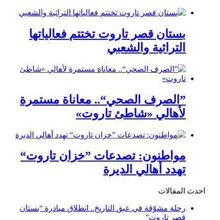
بستان قصر تاروت تختتم فعالياتها
التراثية والشعبي
”الصرف الصحي“.. معاناة مستمرة
لأهالي «شاطئ تاروت»
مواطنون: تصدعات ”خزان تاروت“
تهدد أهالي الديرة
احدث المقالات
رحلة مشوّقة في عبق التاريخ.. انطلاق مبادرة “بستان
قصر تاروت”