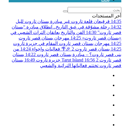
أخر المستجدات
14:35
قرقيعان قلعة تاروت غير مبادرة بستان تاروت لليل
14:32
رحلة مشوّقة في عبق التاريخ.. انطلاق مبادرة “بستان
قصر تاروت”
14:30
الفن والتاريخ يعانقان التراث الشعبي في
«بستان قصر تاروت»
14:25
مهرجان بستان قصر تاروت
14:25
مهرجان بستان قصر تاروت المقام في جزيرة تاروت
14:25
بستان قصر تاروت 2 🎉🌴 فعاليات واجواء
14:24
من
بنى قصر تاروت؟ – مبادرة بستان قصر تاروت
14:22
بستان
قصر تاروت 2
16:56
Tarut Island جزيرة تاروت
16:49
بستان
قصر تاروت تختتم فعالياتها التراثية والشعبي