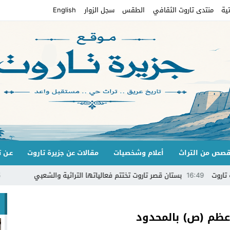
ية
منتدى تاروت الثقافي
الطقس
سجل الزوار
English
صص من التراث
أعلام وشخصيات
مقالات عن جزيرة تاروت
عـن ت
16:4
بستان قصر تاروت تختتم فعالياتها التراثية والشعبي
14:35
قرقي
عظم (ص) بالمحدود