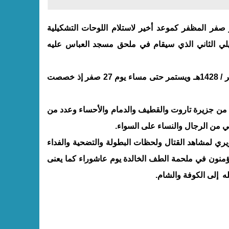
ء بجزيرة تاروت عن تحديد يوم 15 من شهر صفر المظفر كموعد أخير لاستلام اللوحات التشكيلية
يلي الثاني الذي سيقام في ملحق مسجد العباس عليه
ومن المقرر أن يفتتح المعرض مساء يوم السبت الموافق 20 صفر / 1428هـ ويستمر حتى مساء يوم 27 صفر إذ خصصت
 من جزيرة تاروت والقطيف والدمام والأحساء وعدد من
ي من الرجال والنساء على السواء.
يري لمشاهد القتال ولحظات البطولة والتضحية والفداء
منون في ملحمة الطف الخالدة يوم عاشوراء كما يعنى
له
إلى الكوفة والشام.