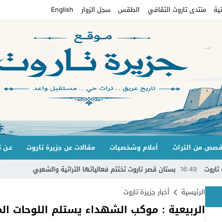
ية
منتدى تاروت الثقافي
الطقس
سجل الزوار
English
صص من التراث
أعلام وشخصيات
مقالات عن جزيرة تاروت
عـن ت
16
بستان قصر تاروت تختتم فعالياتها التراثية والشعبي
14:35
قرقيعا
الرئيسية
أخبار جزيرة تاروت
الربيعية : موكب الشهداء يستلم اللوحات ا