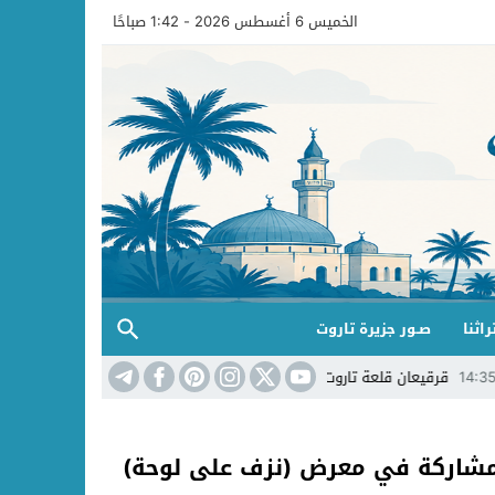
الخميس 6 أغسطس 2026 - 1:42 صباحًا
راثنا
صـور جزيرة تاروت
ن قلعة تاروت غير مبادرة بستان تاروت لليل
14:32
رحلة مشوّقة في عبق التاريخ
لمشاركة في معرض (نزف على لوحة)