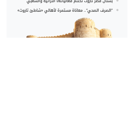
بستان قصر تاروت تختتم فعالياتها التراثية والشعبي
”الصرف الصحي“.. معاناة مستمرة لأهالي «شاطئ تاروت»
موقع يهتم بعرض معلومات تاريحية عن جزيرة تاروت في
المملكة العربية السعودية
info[@]tarout.info
اول موقع عربي محلي لجزيرة تاروت على شبكة الانترنت 1999-
2026
By Nedal Shop