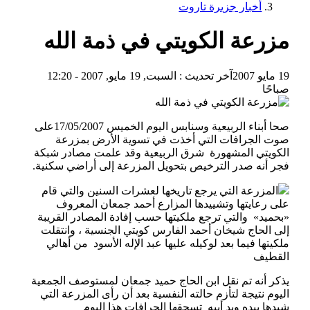
أخبار جزيرة تاروت
مزرعة الكويتي في ذمة الله
19 مايو 2007
آخر تحديث :
السبت, 19 مايو, 2007 - 12:20
صباحًا
صحا أبناء الربيعية وسنابس اليوم الخميس 17/05/2007على
صوت الجرافات التي أخذت في تسوية الأرض بمزرعة
الكويتي المشهورة شرق الربيعية وقد علمت مصادر شبكة
فجر أنه صدر الترخيص بتحويل المزرعة إلى أراضي سكنية.
المزرعة التي يرجع تاريخها لعشرات السنين والتي قام
على رعايتها وتشييدها المزارع أحمد جمعان المعروف
«بحميد» والتي ترجع ملكيتها حسب إفادة المصادر القريبة
إلى الحاج شيخان أحمد الفارس كويتي الجنسية ، وانتقلت
ملكيتها فيما بعد لوكيله عليها عبد الإله الأسود من أهالي
القطيف
يذكر أنه تم نقل ابن الحاج حميد جمعان لمستوصف الجمعية
اليوم نتيجة لتأزم حالته النفسية بعد أن رأى المزرعة التي
شيدها بيده ويد أبيه تسحقها الجرافات هذا اليوم