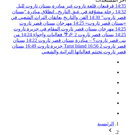
أخر المستجدات
14:35
قرقيعان قلعة تاروت غير مبادرة بستان تاروت لليل
14:32
رحلة مشوّقة في عبق التاريخ.. انطلاق مبادرة “بستان
قصر تاروت”
14:30
الفن والتاريخ يعانقان التراث الشعبي في
«بستان قصر تاروت»
14:25
مهرجان بستان قصر تاروت
14:25
مهرجان بستان قصر تاروت المقام في جزيرة تاروت
14:25
بستان قصر تاروت 2 🎉🌴 فعاليات واجواء
14:24
من
بنى قصر تاروت؟ – مبادرة بستان قصر تاروت
14:22
بستان
قصر تاروت 2
16:56
Tarut Island جزيرة تاروت
16:49
بستان
قصر تاروت تختتم فعالياتها التراثية والشعبي
الرئيسية