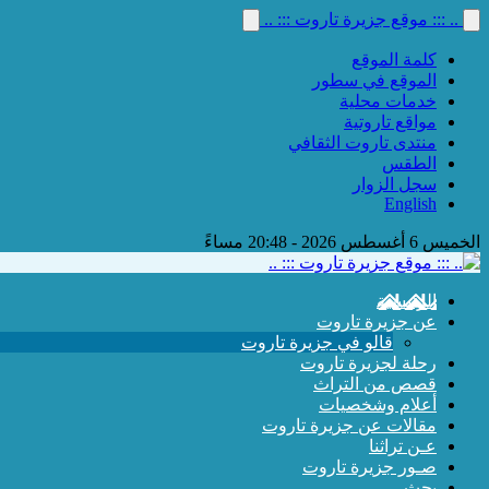
.. ::: موقع جزيرة تاروت ::: ..
كلمة الموقع
الموقع في سطور
خدمات محلية
مواقع تاروتية
منتدى تاروت الثقافي
الطقس
سجل الزوار
English
الخميس 6 أغسطس 2026 - 20:48 مساءً
الرئيسية
عن جزيرة تاروت
قالو في جزيرة تاروت
رحلة لجزيرة تاروت
قصص من التراث
أعلام وشخصيات
مقالات عن جزيرة تاروت
عـن تراثنا
صـور جزيرة تاروت
بحث