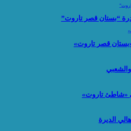
ادرة “بستان قصر تاروت”
 «بستان قصر تاروت»
 والشعبي
ي «شاطئ تاروت»
لي الديرة