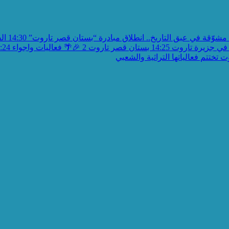
مشوّقة في عبق التاريخ.. انطلاق مبادرة “بستان قصر تاروت”
14:30
الف
في جزيرة تاروت
14:25
بستان قصر تاروت 2 🎉🌴 فعاليات واجواء
:24
تختتم فعالياتها التراثية والشعبي