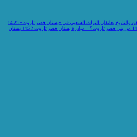
ن والتاريخ يعانقان التراث الشعبي في «بستان قصر تاروت»
14:25
14
من بنى قصر تاروت؟ – مبادرة بستان قصر تاروت
14:22
بستان