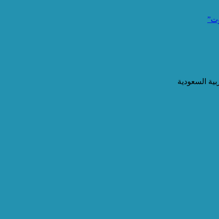
وت”
ية السعودية