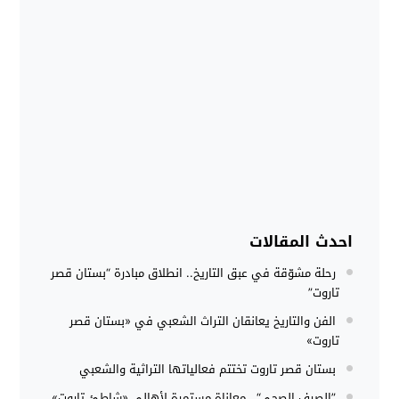
احدث المقالات
رحلة مشوّقة في عبق التاريخ.. انطلاق مبادرة “بستان قصر
تاروت”
الفن والتاريخ يعانقان التراث الشعبي في «بستان قصر
تاروت»
بستان قصر تاروت تختتم فعالياتها التراثية والشعبي
”الصرف الصحي“.. معاناة مستمرة لأهالي «شاطئ تاروت»