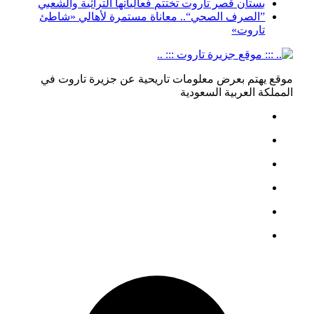
بستان قصر تاروت تختتم فعالياتها التراثية والشعبي
”الصرف الصحي“.. معاناة مستمرة لأهالي «شاطئ
تاروت»
موقع يهتم بعرض معلومات تاريحية عن جزيرة تاروت في
المملكة العربية السعودية