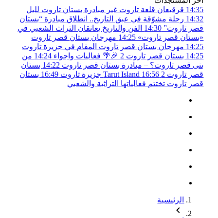
أخر المستجدات
14:35
قرقيعان قلعة تاروت غير مبادرة بستان تاروت لليل
14:32
رحلة مشوّقة في عبق التاريخ.. انطلاق مبادرة “بستان
قصر تاروت”
14:30
الفن والتاريخ يعانقان التراث الشعبي في
«بستان قصر تاروت»
14:25
مهرجان بستان قصر تاروت
14:25
مهرجان بستان قصر تاروت المقام في جزيرة تاروت
14:25
بستان قصر تاروت 2 🎉🌴 فعاليات واجواء
14:24
من
بنى قصر تاروت؟ – مبادرة بستان قصر تاروت
14:22
بستان
قصر تاروت 2
16:56
Tarut Island جزيرة تاروت
16:49
بستان
قصر تاروت تختتم فعالياتها التراثية والشعبي
الرئيسية