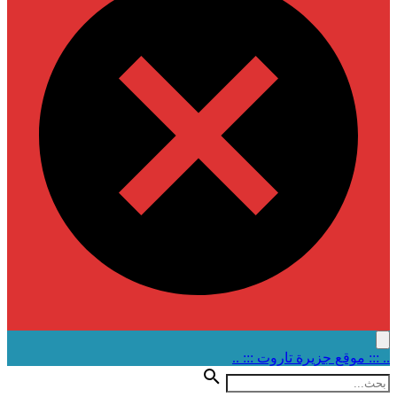
.. ::: موقع جزيرة تاروت ::: ..