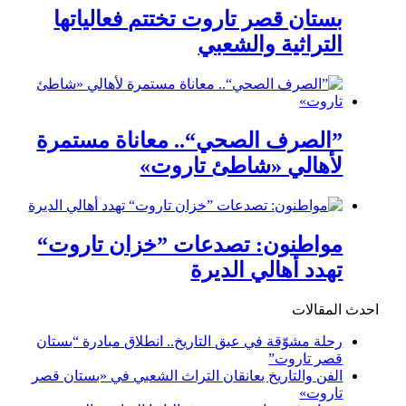
بستان قصر تاروت تختتم فعالياتها
التراثية والشعبي
”الصرف الصحي“.. معاناة مستمرة
لأهالي «شاطئ تاروت»
مواطنون: تصدعات ”خزان تاروت“
تهدد أهالي الديرة
احدث المقالات
رحلة مشوّقة في عبق التاريخ.. انطلاق مبادرة “بستان
قصر تاروت”
الفن والتاريخ يعانقان التراث الشعبي في «بستان قصر
تاروت»