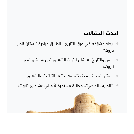
احدث المقالات
رحلة مشوّقة في عبق التاريخ.. انطلاق مبادرة “بستان قصر
تاروت”
الفن والتاريخ يعانقان التراث الشعبي في «بستان قصر
تاروت»
بستان قصر تاروت تختتم فعالياتها التراثية والشعبي
”الصرف الصحي“.. معاناة مستمرة لأهالي «شاطئ تاروت»