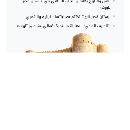
الفن والتاريخ يعانقان التراث الشعبي في «بستان قصر
تاروت»
بستان قصر تاروت تختتم فعالياتها التراثية والشعبي
”الصرف الصحي“.. معاناة مستمرة لأهالي «شاطئ تاروت»
موقع يهتم بعرض معلومات تاريحية عن جزيرة تاروت في
المملكة العربية السعودية
info[@]tarout.info
اول موقع عربي محلي لجزيرة تاروت على شبكة الانترنت 1999-