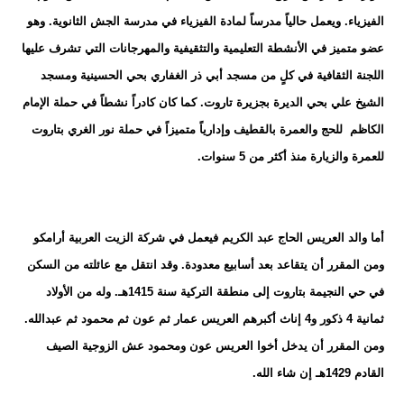
الفيزياء. ويعمل حالياً مدرساً لمادة الفيزياء في مدرسة الجش الثانوية. وهو
عضو متميز في الأنشطة التعليمية والتثقيفية والمهرجانات التي تشرف عليها
اللجنة الثقافية في كلٍ من مسجد أبي ذر الغفاري بحي الحسينية ومسجد
الشيخ علي بحي الديرة بجزيرة تاروت. كما كان كادراً نشطاً في حملة الإمام
الكاظم للحج والعمرة بالقطيف وإدارياً متميزاً في حملة نور الغري بتاروت
للعمرة والزيارة منذ أكثر من 5 سنوات.
أما والد العريس الحاج عبد الكريم فيعمل في شركة الزيت العربية أرامكو
ومن المقرر أن يتقاعد بعد أسابيع معدودة. وقد انتقل مع عائلته من السكن
في حي النجيمة بتاروت إلى منطقة التركية سنة 1415هـ. وله من الأولاد
ثمانية 4 ذكور و4 إناث أكبرهم العريس عمار ثم عون ثم محمود ثم عبدالله.
ومن المقرر أن يدخل أخوا العريس عون ومحمود عش الزوجية الصيف
القادم 1429هـ إن شاء الله.