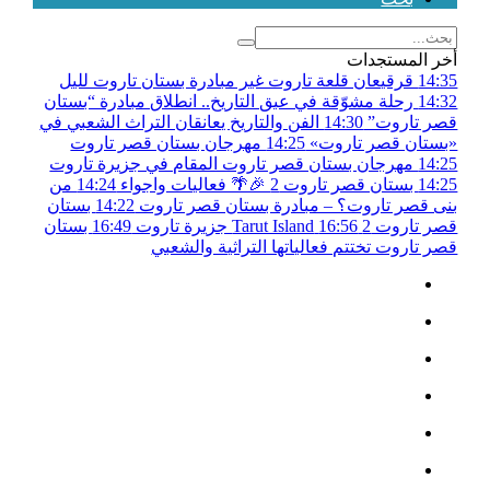
أخر المستجدات
14:35
قرقيعان قلعة تاروت غير مبادرة بستان تاروت لليل
14:32
رحلة مشوّقة في عبق التاريخ.. انطلاق مبادرة “بستان
قصر تاروت”
14:30
الفن والتاريخ يعانقان التراث الشعبي في
«بستان قصر تاروت»
14:25
مهرجان بستان قصر تاروت
14:25
مهرجان بستان قصر تاروت المقام في جزيرة تاروت
14:25
بستان قصر تاروت 2 🎉🌴 فعاليات واجواء
14:24
من
بنى قصر تاروت؟ – مبادرة بستان قصر تاروت
14:22
بستان
قصر تاروت 2
16:56
Tarut Island جزيرة تاروت
16:49
بستان
قصر تاروت تختتم فعالياتها التراثية والشعبي