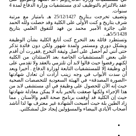
عقد بالالتزام بالتوظيف لدى مستشفيات وزارة الدفاع لمدة 4
سنوات.
وتضيف تخرجت بـتاريخ 25/12/1427 هـ بامتياز مع مرتبة
شرف بتاريخ و كنت الأولى على الكلية وقد حصلت ولله الحمد
على جائزة الأمير محمد بن فهد للتفوق العلمي بتاريخ
5/5/1428هـ .
وتستطرد قائلة بعد التخرج كنت أتابع الكلية بشأن الوظيفة
وبشكل دوري ومستمر ولمدة شهور ولكن دون فائدة تذكر
حتى أنني لم أحصل على أصل وثيقة التخرج ,فقررت أن أقدم
على بعض المستشفيات الخاصة بعد الاستئذان من الكلية
لكنهم رفضوا حيث قالوا لابد أن تلتزمي بالعقد ولا تقدمي على
أي وظيفة إلا للمستشفيات التابعة لوزارة الدفاع . أخيرا وبعد
أن سدت الأبواب في وجه زينب أرادت أن تعادل شهادتها
«الصورة المصدقة» في الهيئة السعودية للتخصصات الصحية
حيث إنه الآن للحصول على وظيفة في أي مستشفى لابد من
هذا الإجراء ولكنها صعقت بالخبر بأنه لا يمكن معادلة شهادتها
حيث إن الكلية قد أوقفت برنامج صحة الفم والأسنان , مما
زاد الطين بلة حيث أصبحت الشهادة غير معترف بها لذا أناشد
أصحاب الأيادي البيضاء والمسؤولين إيجاد حل لمشكلتي.