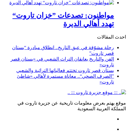
مواطنون: تصدعات ”خزان تاروت“
تهدد أهالي الديرة
احدث المقالات
رحلة مشوّقة في عبق التاريخ.. انطلاق مبادرة “بستان
قصر تاروت”
الفن والتاريخ يعانقان التراث الشعبي في «بستان قصر
تاروت»
بستان قصر تاروت تختتم فعالياتها التراثية والشعبي
”الصرف الصحي“.. معاناة مستمرة لأهالي «شاطئ
تاروت»
موقع يهتم بعرض معلومات تاريحية عن جزيرة تاروت في
المملكة العربية السعودية