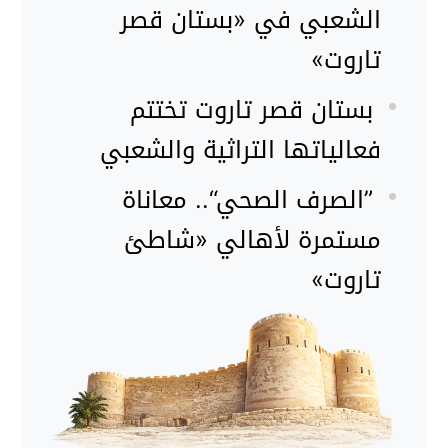
الشعبي في «بستان قصر
تاروت»
بستان قصر تاروت تختتم
فعالياتها التراثية والشعبي
”الصرف الصحي“.. معاناة
مستمرة لأهالي «شاطئ
تاروت»