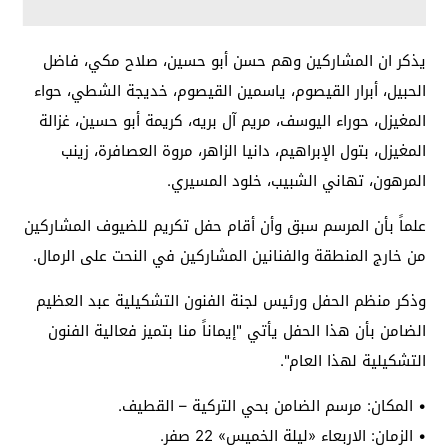
يذكر ان المشاركين وهم حسن أبو حسين، صلاح مكي، فاضل
الحبيل، أبرار القيصوم، ياسمين القيصوم، خديجة الشطي، حواء
المغيزل، حوراء اليوسف، مريم آل بريه، كريمة أبو حسين، غزالة
المغيزل، بتول الإبراهيم، دانيا الزاهر، مروة العصافرة، زينب
المرهون، تهاني الشبيب، خلود المسيري.
علماً بأن المرسم سبق وأن أقام حفل تكريم للضيوف المشاركين
من خارج المنطقة والفنانين المشاركين في النحت على الرمال.
وذكر منظم الحفل ورئيس لجنة الفنون التشكيلية عبد العظيم
الضامن بأن هذا الحفل يأتي "إيماناً منا بتميز فعالية الفنون
التشكيلية لهذا العام".
• المكان: مرسم الضامن بحي التركية – القطيف.
• الزمان: الاربعاء «ليلة الخميس» 22 صفر.