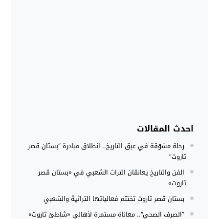
احدث المقالات
رحلة مشوّقة في عبق التاريخ.. انطلاق مبادرة “بستان قصر
تاروت”
الفن والتاريخ يعانقان التراث الشعبي في «بستان قصر
تاروت»
بستان قصر تاروت تختتم فعالياتها التراثية والشعبي
”الصرف الصحي“.. معاناة مستمرة لأهالي «شاطئ تاروت»