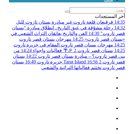
أخر المستجدات
14:35
قرقيعان قلعة تاروت غير مبادرة بستان تاروت لليل
14:32
رحلة مشوّقة في عبق التاريخ.. انطلاق مبادرة “بستان
قصر تاروت”
14:30
الفن والتاريخ يعانقان التراث الشعبي في
«بستان قصر تاروت»
14:25
مهرجان بستان قصر تاروت
14:25
مهرجان بستان قصر تاروت المقام في جزيرة تاروت
14:25
بستان قصر تاروت 2 🎉🌴 فعاليات واجواء
14:24
من
بنى قصر تاروت؟ – مبادرة بستان قصر تاروت
14:22
بستان
قصر تاروت 2
16:56
Tarut Island جزيرة تاروت
16:49
بستان
قصر تاروت تختتم فعالياتها التراثية والشعبي