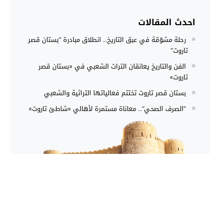
احدث المقالات
رحلة مشوّقة في عبق التاريخ.. انطلاق مبادرة “بستان قصر
تاروت”
الفن والتاريخ يعانقان التراث الشعبي في «بستان قصر
تاروت»
بستان قصر تاروت تختتم فعالياتها التراثية والشعبي
”الصرف الصحي“.. معاناة مستمرة لأهالي «شاطئ تاروت»
موقع يهتم بعرض معلومات تاريحية عن جزيرة تاروت في
المملكة العربية السعودية