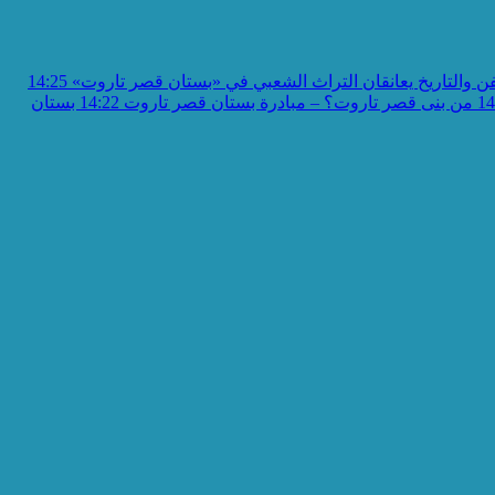
ن والتاريخ يعانقان التراث الشعبي في «بستان قصر تاروت»
14:25
14
من بنى قصر تاروت؟ – مبادرة بستان قصر تاروت
14:22
بستان