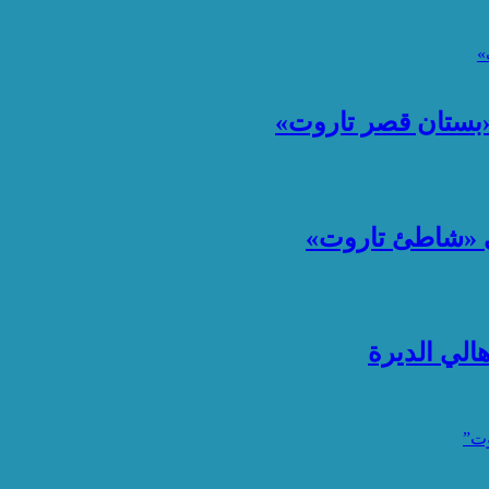
 «بستان قصر تاروت»
ي «شاطئ تاروت»
لي الديرة
وت”