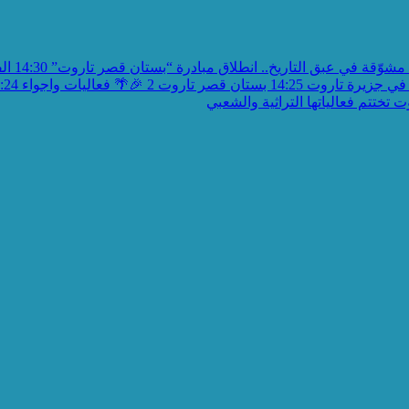
مشوّقة في عبق التاريخ.. انطلاق مبادرة “بستان قصر تاروت”
14:30
الف
في جزيرة تاروت
14:25
بستان قصر تاروت 2 🎉🌴 فعاليات واجواء
:24
تختتم فعالياتها التراثية والشعبي