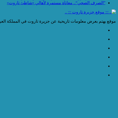
”الصرف الصحي“.. معاناة مستمرة لأهالي «شاطئ تاروت»
موقع يهتم بعرض معلومات تاريحية عن جزيرة تاروت في المملكة العرب