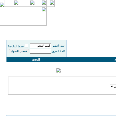
اسم العضو
حفظ البيانات؟
كلمة المرور
م
البحث