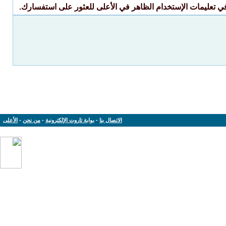
ي تعليمات الإستخدام الظاهر في الأعلى للعثور على استفسارك.
الاتصال بنا
-
بوابة تاروت الإلكترونية
-
من نحن
-
الأعلى
Powered by: vBulletin Version 3.8.11
Copyright © 2013-2019 www.tarout.info
Jelsoft Enterprises Limited