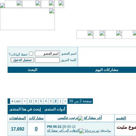
اسم العضو
حفظ البيانات؟
كلمة المرور
مشاركات اليوم
البحث
صفحة 2 من 39
»
Last
>
12
6
5
4
3
2
1
<
أدوات المنتدى
إبحث في هذا المنتدى
آخر مشاركة
التقييم
مشاركات
المشاهدات
09:15 PM
28-03-12
0
17,692
بواسطة
نورت دنيانا