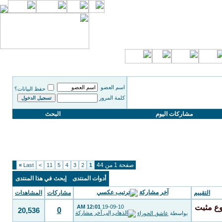
اسم العضو
حفظ البيانات؟
كلمة المرور
مشاركات اليوم
البحث
صفحة 1 من 44
»
Last
>
11
5
4
3
2
1
أدوات المنتدى
إبحث في هذا المنتدى
آخر مشاركة
التقييم
مشاركات
المشاهدات
12:01 AM
19-09-10
0
20,536
بواسطة
عاشق الحوراء