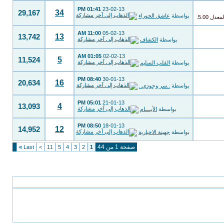
01:41 PM
23-02-13
34
29,167
بواسطة
عاشق الحوراء
11:00 AM
05-02-13
13
13,742
بواسطة
الكشاف
01:05 AM
02-02-13
5
11,524
بواسطة
القلب السليم
08:40 PM
30-01-13
16
20,634
بواسطة
..سر وجودي..
05:01 PM
21-01-13
4
13,093
بواسطة
الأيــــام
08:50 PM
18-01-13
12
14,952
بواسطة
جهينة الاخبارية
صفحة 1 من 44
»
Last
>
11
5
4
3
2
1