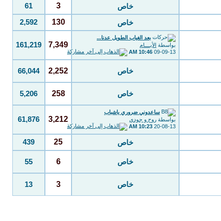
3
61
خاص
130
2,592
خاص
بعد الغياب الطويل عدنا...
7,349
161,219
بواسطة
الأيــــام
10:46 AM
09-09-13
2,252
خاص
66,044
258
خاص
5,206
ساعدوني ضروري ياشباب
3,212
61,876
بواسطة
روح و جودي
10:23 AM
20-08-13
25
439
خاص
6
خاص
55
3
خاص
13