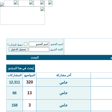
اسم العضو
حفظ البيانات؟
كلمة المرور
م
البحث
إبحث في هذا المنتدى
آخر مشاركة
المواضيع
المشاركات
320
12,311
خاص
13
خاص
66
3
خاص
158