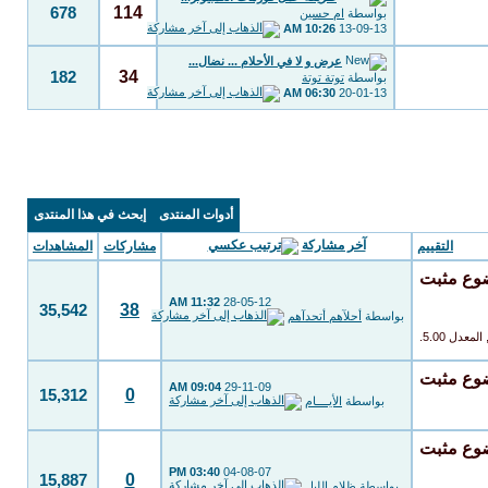
114
678
بواسطة
ام حسين
10:26 AM
13-09-13
عرض و لا في الأحلام ... نضال...
34
182
بواسطة
توتة توتة
06:30 AM
20-01-13
أدوات المنتدى
إبحث في هذا المنتدى
آخر مشاركة
التقييم
مشاركات
المشاهدات
11:32 AM
28-05-12
38
35,542
بواسطة
أحلآهم أتحدآهم
09:04 AM
29-11-09
0
15,312
بواسطة
الأيــــام
03:40 PM
04-08-07
0
15,887
بواسطة
ظلام الليل