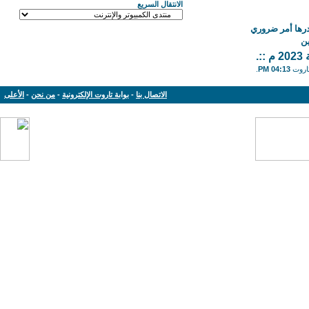
الانتقال السريع
درها أمر ضروري
ن
.
تاروت
04:13 PM
.
الاتصال بنا
-
بوابة تاروت الإلكترونية
-
من نحن
-
الأعلى
Powered by: vBulletin Version 3.8.11
Copyright © 2013-2019 www.tarout.info
Jelsoft Enterprises Limited