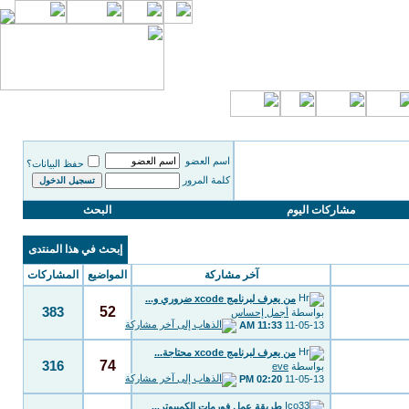
اسم العضو
حفظ البيانات؟
كلمة المرور
مشاركات اليوم
البحث
إبحث في هذا المنتدى
آخر مشاركة
المواضيع
المشاركات
من يعرف لبرنامج xcode ضروري و...
52
383
بواسطة
أجمل إحساس
11:33 AM
11-05-13
من يعرف لبرنامج xcode محتاجة...
74
316
بواسطة
eve
02:20 PM
11-05-13
طريقة عمل فورمات الكمبيوتر...