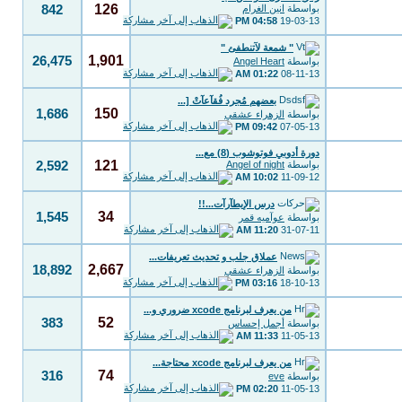
126
بواسطة
انين الغرام
842
04:58 PM
19-03-13
" شمعة لآتنطفئ "
1,901
26,475
بواسطة
Angel Heart
01:22 AM
08-11-13
بعضهم مُجرد فُقآعآتْ [...
150
1,686
بواسطة
الزهراء عشقي
09:42 PM
07-05-13
دورة أدوبي فوتوشوب (8) مع...
121
بواسطة
Angel of night
2,592
10:02 AM
11-09-12
درس الإيطآرآت...!!
34
1,545
بواسطة
عوآميه قمر
11:20 AM
31-07-11
عملاق جلب و تحديث تعريفات...
2,667
18,892
بواسطة
الزهراء عشقي
03:16 PM
18-10-13
من يعرف لبرنامج xcode ضروري و...
52
383
بواسطة
أجمل إحساس
11:33 AM
11-05-13
من يعرف لبرنامج xcode محتاجة...
74
316
بواسطة
eve
02:20 PM
11-05-13