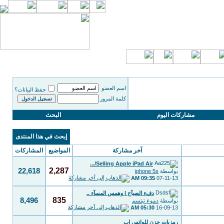
اسم العضو
حفظ البيانات؟
كلمة المرور
مشاركات اليوم
البحث
إبحث في هذا المنتدى
آخر مشاركة
المواضيع
المشاركات
Selling Apple iPad Air/...
2,287
22,618
بواسطة
iphone 5s
09:35 AM
07-11-13
دفء الصبآح | وهمس المسآء ..
835
8,496
بواسطة
دموع تبتسم
05:30 AM
16-09-13
رمزيات حزن للواتس اب