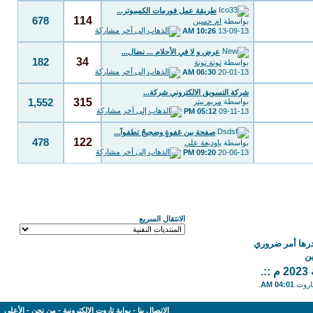
طريقة عمل فورمات الكمبيوتر...
114
678
بواسطة
ام حسين
10:26 AM
13-09-13
عرض و لا في الأحلام ... نضال...
34
182
بواسطة
توتة توتة
06:30 AM
20-01-13
شركة التسويق الالكتروني شركة...
315
بواسطة
مريم بيتر
1,552
05:12 PM
09-11-13
صفحة بين غفوةٍ وضجيجً تطفوآ...
122
478
بواسطة
ياوديعة علي
09:20 PM
20-06-13
الانتقال السريع
درها أمر ضروري
ن
.
تاروت
04:01 AM
.
الاتصال بنا
-
بوابة تاروت الإلكترونية
-
من نحن
-
الأعلى