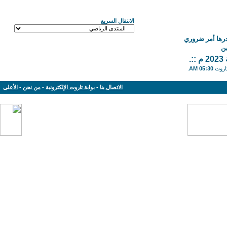
الانتقال السريع
درها أمر ضروري
ن
.
تاروت
05:30 AM
.
الاتصال بنا
-
بوابة تاروت الإلكترونية
-
من نحن
-
الأعلى
Powered by: vBulletin Version 3.8.11
Copyright © 2013-2019 www.tarout.info
Jelsoft Enterprises Limited