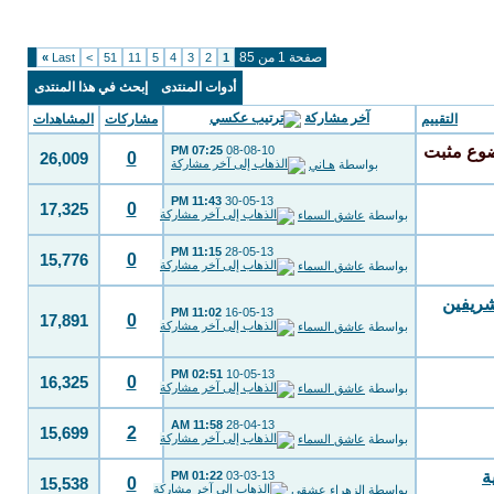
صفحة 1 من 85
»
Last
>
51
11
5
4
3
2
1
أدوات المنتدى
إبحث في هذا المنتدى
آخر مشاركة
التقييم
مشاركات
المشاهدات
07:25 PM
08-08-10
0
26,009
بواسطة
هـاني
11:43 PM
30-05-13
0
17,325
بواسطة
عاشق السماء
11:15 PM
28-05-13
0
15,776
بواسطة
عاشق السماء
شريفين
11:02 PM
16-05-13
0
17,891
بواسطة
عاشق السماء
02:51 PM
10-05-13
0
16,325
بواسطة
عاشق السماء
11:58 AM
28-04-13
2
15,699
بواسطة
عاشق السماء
ة
01:22 PM
03-03-13
0
15,538
بواسطة
الزهراء عشقي