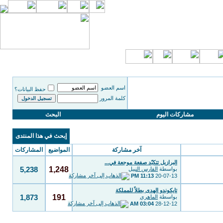
اسم العضو
حفظ البيانات؟
كلمة المرور
مشاركات اليوم
البحث
إبحث في هذا المنتدى
آخر مشاركة
المواضيع
المشاركات
البرازيل تتكبّد صفعة موجعة في...
1,248
بواسطة
الفارس النبيل
5,238
11:13 PM
20-07-13
تايكوندو الهدى بطلاً للمملكة
191
بواسطة
الماهري
1,873
03:04 AM
28-12-12