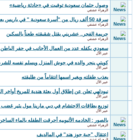
وصول جثمان سعودية توفيت في «حادثة رياضية»
الزهراء عشقي
سرقة 50 ألف ريال من "أسرة سعودية " في باريس بعد وصولها بـ24 ساعة
الزهراء عشقي
جريمة الفجر.. عشريني يقتل شقيقته طعناً بالسكين
الزهراء عشقي
سعودي يكفله عدد من العمال الأجانب في حفر الباطن
عبير الآل
كويتي ينحر والده في حوش المنزل ويسلم نفسه للشر
عبير الآل
يعذب طفلته ويغير اسمها انتقاماً من طليقته
عبير الآل
نيودلهي تعلن عن إطلاق أول بعثة هندية للمريخ أواخر ا
عبير الآل
توزيع بطاقات الاحتشام في دبي مارينا مول يثير غضب 
عبير الآل
بالصور : الخادمه الأثيوبيه أحرقت الطفله بالماء الساخن 
الزهراء عشقي
اعتقال "حبة جوز هند" في المالديف
الزهراء عشقي