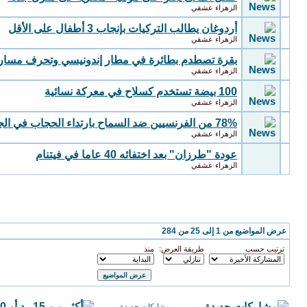
الزهراء عشقي
أردوغان يطالب التركيات بإنجاب 3 أطفال على الأقل
الزهراء عشقي
بقرة تصطدم بطائرة في مطار إندونيسي وتحرف مسار
الزهراء عشقي
100 بيضة تستخدم كسلاح في معركة نسائية
الزهراء عشقي
78% من الفرنسيين ضد السماح بارتداء الحجاب في الجامعات
الزهراء عشقي
عودة "طرزان" بعد اختفائه 40 عاما في فيتنام
الزهراء عشقي
خيارات العرض
عرض المواضيع من 1 إلى 25 من 284
ترتيب حسب
طريقة العرض:
منذ
مشاركات جديدة