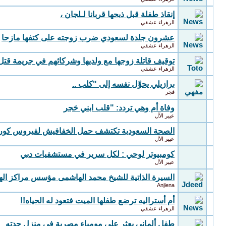
إنقاذ طفلة قبل ذبحها قربانا لـلجان ،
الزهراء عشقي
عشرون جلدة لسعودي ضرب زوجته على كتفها مازحا
الزهراء عشقي
توقيف قاتلة زوجها مع ولديها وشركائهم في جريمة قت
الزهراء عشقي
برازيلي يحوِّل نفسه إلى "كلب ..
فجر
وفاة أم وهي تردد: "قلب ابني حَجر
عبير الآل
الصحة السعودية تكتشف حمل الخفافيش لفيروس كورون
عبير الآل
كومبيوتر لوحي : لكل سرير في مستشفيات دبي
عبير الآل
السيرة الذاتية للشيخ محمد الهاشمى مؤسس مراكز اله
Anjlena
أم أستراليه ترضع طفلها الميت فتعود له الحياه!!
الزهراء عشقي
طفل ألمانى يعثر على مومياء مصرية فى منزل جدته