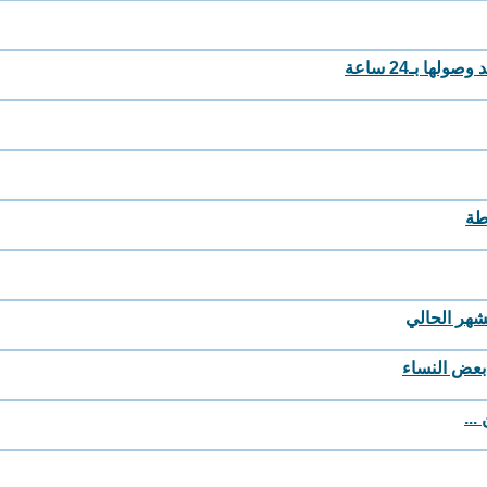
طة
لشهر الحالي
بعض النساء
...