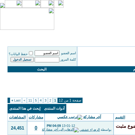
اسم العضو
حفظ البيانات؟
كلمة المرور
م
البحث
صفحة 1 من 12
»
Last
>
11
5
4
3
2
1
أدوات المنتدى
إبحث في هذا المنتدى
آخر مشاركة
التقييم
مشاركات
المشاهدات
04:09 PM
13-01-12
0
24,451
بواسطة
الزهراء عشقي