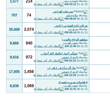
214
بواسطة
استيديو زينب
1,577
02:12 AM
21-11-13
تسريحات للعرايس
74
707
بواسطة
ملاحيه قمر
08:04 PM
05-11-13
شركات ابادة القوارض | ابادة...
2,074
بواسطة
مريم بيتر
35,608
05:14 PM
09-11-13
سلطهه الدجاج والتوت \
940
بواسطة
حضن الغريب
9,666
11:40 AM
06-11-13
عسآني أجمل احلامك لانك أجمل...
972
9,616
بواسطة
الزهراء عشقي
03:19 PM
19-09-13
مثل آلزجــآج فيے [رقتـہ]...
1,456
17,005
بواسطة
الزهراء عشقي
10:39 AM
13-08-13
4 فتامينات ضروريه لشعرك
1,069
بواسطة
حضن الغريب
8,838
11:41 AM
06-11-13