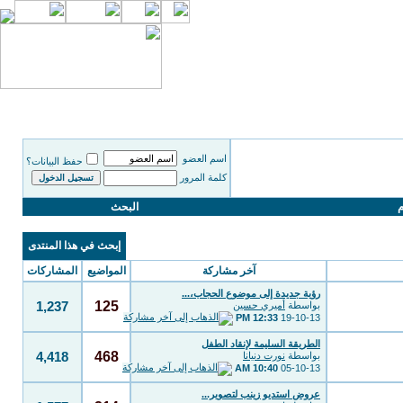
اسم العضو
حفظ البيانات؟
كلمة المرور
م
البحث
إبحث في هذا المنتدى
آخر مشاركة
المواضيع
المشاركات
رؤية جديدة إلى موضوع الحجاب،...
125
بواسطة
أميري حسين
1,237
12:33 PM
19-10-13
الطريقة السليمة لإنقاد الطفل
468
بواسطة
نورت دنيانا
4,418
10:40 AM
05-10-13
عروض استديو زينب لتصوير...