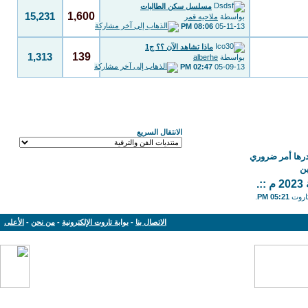
مسلسل سكن الطالبات
1,600
15,231
بواسطة
ملاحيه قمر
08:06 PM
05-11-13
ماذا تشاهد الآن ؟؟ ج1
139
1,313
بواسطة
alberhe
02:47 PM
05-09-13
الانتقال السريع
درها أمر ضروري
ن
.
تاروت
05:21 PM
.
الاتصال بنا
-
بوابة تاروت الإلكترونية
-
من نحن
-
الأعلى
Powered by: vBulletin Version 3.8.11
Copyright © 2013-2019 www.tarout.info
Jelsoft Enterprises Limited