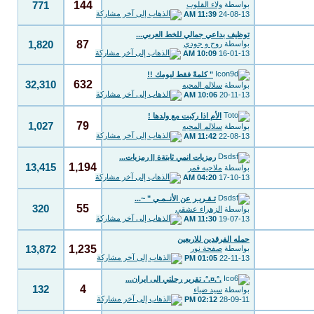
144
بواسطة
ولاء القلوب
771
11:39 AM
24-08-13
توظيف بداعي جمالي للخط العربي...
87
بواسطة
روح و جودي
1,820
10:09 AM
16-01-13
" كلمةً فقط ليومك !!
632
32,310
بواسطة
سلالم المحبه
10:06 AM
20-11-13
الأم اذا ركبت مع ولدها !
79
1,027
بواسطة
سلالم المحبه
11:42 AM
22-08-13
رمزيات انمي ثابتةة || رمزيات...
1,194
13,415
بواسطة
ملاحيه قمر
04:20 AM
17-10-13
تـقـريـر عن الأنــمـي " ~...
55
320
بواسطة
الزهراء عشقي
11:30 AM
19-07-13
حمله الفرقدين للاربعين
1,235
بواسطة
صفحة نور
13,872
01:05 PM
22-11-13
.°.¤.°. تقرير رحلتي الى ايران...
4
132
بواسطة
سيد ضياء
02:12 PM
28-09-11