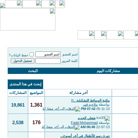
اسم العضو
حفظ البيانات؟
كلمة المرور
مشاركات اليوم
البحث
إبحث في هذا المنتدى
آخر مشاركة
المواضيع
المشاركات
مكتبة الوسائط التشكيلية ..!!
1,361
بواسطة
ملاحيه قمر
19,861
07:42 PM
05-11-13
شغلي الجديد
176
2,538
بواسطة
Fadel Mohammad
06:46 AM
22-07-13
دورة رسم للأطفال في أخر أسبوع...