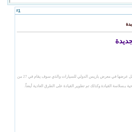
1
#
يدة
جديدة
Range Rover Vogue 2013) وقد كشفت عنها في لندن وذلك قبل عرضها في معرض باريس الدولي للسيارات والذي سوف يقام في 27 من
رة بدون التضحية بـسلاسة القيادة وكذلك تم تطوير القيادة على الطرق العادية أيضاً.