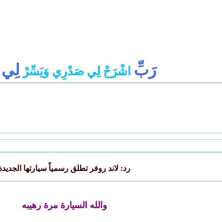
رَبِّ
لِي
اشْرَحْ لِي صَدْرِي وَيَسِّرْ
أ
رد: لاند روفر تطلق رسمياً سيارتها الجديدة
والله السيارة مرة رهيبه