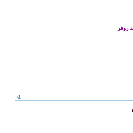
ند روفر
3
#