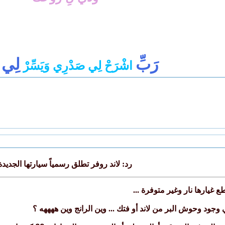
رَبِّ
لِي
اشْرَحْ لِي صَدْرِي وَيَسِّرْ
أ
رد: لاند روفر تطلق رسمياً سيارتها الجديدة
ع غيارها نار وغير متوفرة ...
وجود وحوش البر من لاند أو فتك ... وين الرانج وين ههههه ؟