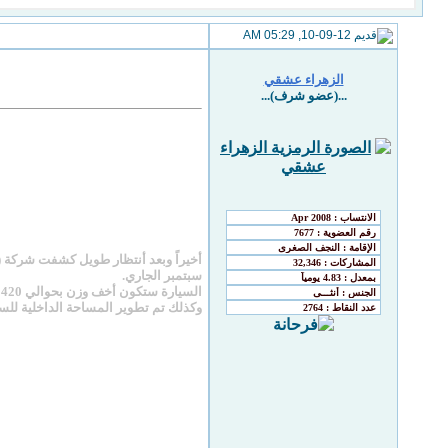
10-09-12, 05:29 AM
الزهراء عشقي
...(عضو شرف)...
أخيراً وبعد أنتظار طويل كشفت شركة (ل
سبتمبر الجاري.
ا
وكذلك تم تطوير المساحة الداخلية للسي