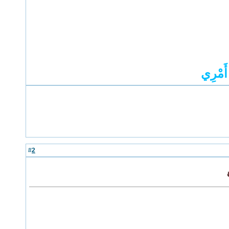
َمْرِي
2
#