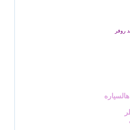
ند روفر
السياره
ر