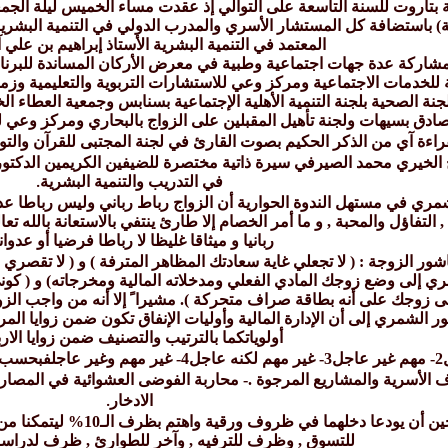
ية) باستضافة كل المستشار الأسري والمدرب الدولي في التنمية البشر
المعتمد في التنمية البشرية الأستاذ إبراهيم بن علي
ة مشاركة عدة جهات اجتماعية وطبية في معرض الأركان المساندة للبر
 للخدمات الاجتماعية ومركز وعي للاستشارات التربوية والتعليمية وزما
ة الصحية بلجنة التنمية الأهلية الإجتماعية بسنابس وجمعية العطاء ال
صادق بسيهات ولجنة تأهيل المقبلين على الزواج بالبحاري ومركز وعي لل
بقراءة آي من الذكر الحكيم بصوت القارئ في لجنة المجتبى للقرآن والتو
 الخيري محمد الصيرفي سيرة ذاتية مختصرة للضيفين الكريمين الدكت
في التدريب والتنمية البشرية
.
ري في مستهل الندوة الحوارية أن الزواج رباط رباني وليس رباطا عدوا
 , التفاؤل والمحبة , و ما أمر الخصام إلا طارئ ينتفي بالاستعانة بالله ت
ربانيا و ميثاقا غليظا لا رباطا فرضيا أو عدواني
شور الزوجة : ( لا تجعلي غاية سعادتك المظاهر المترفة ) و ( لا تقصري 
لى زوجك على أنه بطاقة صراف متحركة ). مشيرا ً إلا أنه من واجب الزو
 الشمري إلى أن الإدارة المالية وأوليات الإنفاق تكون ضمن زوايا المربع
أولوياتكما بالترتيب والتصنيف ضمن زوايا الار
وجان إلى
ف الأسرية والمشاريع المرجوة .- محاربة الفوضى العشوائية في المصار
الادخار
.
وأهاب الأستاذ آل عاشور بال
للتسوق , وظرف للترفيه , وآخر للطوارئ , ظرف لدراسة ا