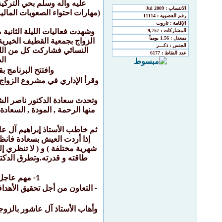
(مهارات احتواء الصعوبات المال
وشهدت فعاليات الليلة الثاني
الزواج بجمعية القطيف الخيرية
النسائي فشاركت كل من اللجن
ال
وافتتح البرنامج 
وقرأ الإداري في مشروع الزواج
وتحدث سعادة الدكتور ناصر الشم
منها الرحمة , المودة , السعادة
ثم خاطب الأستاذ إبراهيم آل عا
شهرية مختلفة ) و ( لا تنظري إ
طاقته و قدرته.وتطرق الدكتور
مهم عاجل2- مهم غير عاجل3- غير مهم لكنه عاجل4- غير مهم وغير عاجلفبحسب التصنيف والتخطيط يتوصل الز
1-
التعاون من أجل تحقيق الأهدا
-