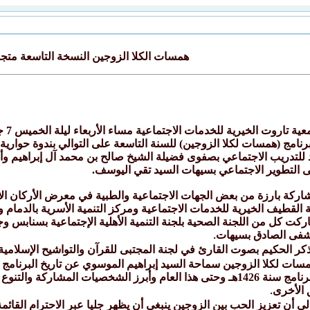
همسات الكلا الزوجين النسخة التاسعة متجد
رنامج (همسات لكلا الزوجين) للسنة التاسعة على التوالي بندوة حواري
للتدريب الاجتماعي بصفوى فضيلة الشيخ صالح بن محمد آل إبراهيم وأخص
 التطوير الاجتماعي بسيهات السيد تقي اليوسف.
مشاركة بارزة من بعض الجهات الاجتماعية والطبية في معرض الأركان 
 القطيف الخيرية للخدمات الاجتماعية ومركز التنمية الأسرية بالدم
اركت كل من اللجنة الصحية بلجنة التنمية الأهلية الإجتماعية بسنابس و
تشفى الصادق بسيهات
.
لذكر الحكيم بصوت القارئ في لجنة المجتبى للقرآن والتواشيح الإسلامي
ت لكلا الزوجين سماحة السيد إبراهيم الموسوي عن تاريخ البرنامج التث
السنوات السابقة منذ تأسيس البرنامج سنة 1426هـ وحتى هذا العام وأبرز الش
 الأخرى
.
لى أن تعزيز الحب بين الزوجين ينبغي أن يظهر جليا عبر الاحترام القا