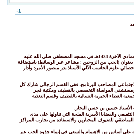
1
#
د
افتتح مشروع الزواج الخيري بجمعية تاروت الخيرية للخدمات الاجتماعية مساء الأربعاء ليلة الخميس 7 جمادى الآخرة 1434هـ في مسجد المصطفى صلى الله عليه
ة بعنوان (الحب بين الزوجين : مشاعر عبر الوسائط) باستضافة
ائي علوم الحاسب الآلي الأستاذ بدر منصور الأمرد وأدار
الاجتماعي المصاحب للبرنامج. ففي القسم الرجالي شارك كل
ام ومستشفى المواساة التخصصي بالقطيف ومكتبة فجر
جمعية العطاء الخيرية النسائية بالقطيف وقسم التغذية
ة الأستاذ حسين بن حسن البحار
.
قيفي والقضايا الأسرية الملحة التي تناولها على مدى
خصيات المشاركة والتنوع المناطقي للضيوف المختارين والاستفادة من تجارب المراكز
ئمة على أساس من الاهتمام والسعي في إنماء جذوة الحب عبر