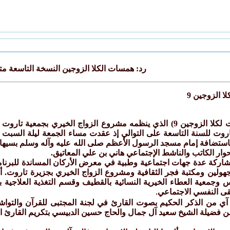
رد: همسات الكلا الزوجين النسخة التاسعة مت
ا الزوجين 9
تتواصل فعاليات برنامج (همسات لكلا الزوجين 9) الذي ينظمه مشروع الز
 باستضافة إمام مسجد الرسول الأعظم صلى الله عليه وآله وسلم بسيهات
حوار الكاتب والناشط الإجتماعي هاني بن علي المعاتيق.
 مشاركة عدة جهات اجتماعية وطبية في معرض الأركان المساندة للبرن
مجهولين ومكتبة فجر الثقافية ومشروع الزواج الخيري بجزيرة تاروت.
نابس وجمعية العطاء الخيرية النسائية بالقطيف وقسم التغذية العلاجي
تقى النفسي الاجتماعي
.
 آي من الذكر الحكيم بصوت القارئ في لجنة المجتبى للقرآن والتواشي
 فضيلة الشيخ سعيد آل جمال والحاج حسين الدبيسي بتكريم القارئ 