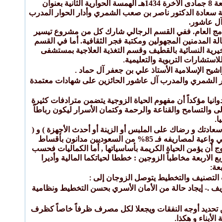
عليه وآله وسلم بحي التركية بتاروت للسنة التاسعة على التوالي إذ عقدت مساء الخميس ليلة الجمعة 8 جمادى الآخرة 1434هـ الهمسة الحوارية الثانية بعنوان
ية سعادة الدكتور ناصر بن صعب الشمري وأدار الحوار المدرب
 آل عاشور.
نامج العام. ففي القسم الرجالي شارك كل من مشروع تيسير
لة المدمنين المجهولين ومكتبة فجر الثقافية. أما في القسم
خيرية النسائية بالقطيف وقسم التغذية العلاجية بمستشفى
استشارات التربوية والتعليمية
.
اشيح الإسلامية الأستاذ علي بن جعفر آل حماد
.
ور الشمري والمدرب آل عاشور الحائزين على شهادات معتمدة
نيا مؤكداً أن مفهوم الحياة الزوجية يتضمن مترادفات كثيرة
عالى والتسامح والقناعة والرحمة وكتمان الأسرار ليكون رباطاً
ا
.
سعادتك و رضاك على الملبس أو الزينة أو أحدث الأجهزة ) و (
إذا أردت العيش بسعادة فانظري إلى وضع زوجك المادي الفعلي ومدخلاته المالية ومخرجاته) و ( كوني واعية لمصاريفه فـ 85% من السعوديين مدانون بأقساط
ج أن يؤمن الحياة الكريمة بأساسياتها , أما الكماليات فحسب
 الاربعة مخاطباً الزوجين : خططا لحياتكما المالية وأديرا
بعة
:
:
يف .- إيجاد حالة من الأمان الأسري بحسن التخطيط ونظامية
زوجين أن يودعا دخلهما في ظروف ورقية واهتم بظرف الـ10% ليتمكنا من تحديد أوجه النفقات ويجعلا لكل مصرف ظرفاً خاصاً كظرف
لأبناء و هكذا
.