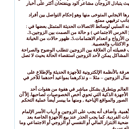
يث يتبادل الزوجان مشاعر الود وينفتحان أكثر على أخبار
رها الايجابي المتوخى منها وهو إحكام التواصل بين أفراد
جانب ترفيهي ممتع
.
ه السلبي لوسائط الاتصالات الحديثة المتمثل بعضها في
:
انشغال أفراد الأسرة عن بعضهم البعض , وإهمال المسؤوليات و الواجبات الأسرية.2. ظهور حالة من ( الخرس الاجتماعي ) و حالة من الصمت بين الزوجين.3.
الغموض في العلاقة الزوجية واعتماد الخفاء مما يثير المكاذب و الشكوك.4. الفتور العاطفي والجنسي بين الأزواج و انعدام الاهتمامات.5. ظهور حالات من الخيانة
.
 فضيلته أن العلاقة بين الزوجين تتطلب الوضوح والصراحة
في المشاكل يمكن لأحد الزوجين استقصاء الحالة بحيث لا تصل
رفة بالأنظمة الإلكترونية للأجهزة الحديثة والإطلاع على
أعمال الزوجين – مثلا – و تذكرهما بمواعيد أحدهما للآخر في
عيشه العالم ويتطرق بشكل مباشر في هفوة من هفوات أحد
أجهزة الذكية التي تحوي أخص الخصوصيات لصاحبها. إلاّ أن
ور والمواقع الإباحية , ومنها ما ييسر أيضاَ عملية التحكم
أهمية. وأضاف أنه يجب على الزوجين و أرباب الأسر الإلمام
ت الفردية. كما يجب الحذر عند بيع الأجهزة الخاصة بعد
حية الابتزاز المالي أو النفسي أو الزوجي أو الاجتماعي وما
ام سرية
.