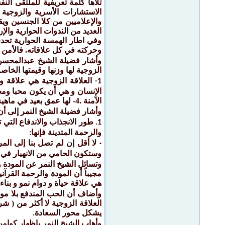
تلاها كلمة تعريفية للملتقى ال
الاستشارات الأسرية والزوجية
والإعلاميين من كلا الجنسين و
العديد من الندوات الحوارية وال
وفي اطار الهمسة الحوارية تحدث
وحركته في كل علاقاته. فالأمن 
وأشار فضيلة الشيخ عبدالمحسن ال
الزوجية لها وزنها وقيمتها الخاص
1-
الآمنة .4- لها عمق بعيد في ماهية العلاقة بين الزوج و زوجه والتي يكشف فيها كلاهما مواطنها للآخر ولا يمكن أن تكشف أو تتكشف لغيرهما
وأشار فضيلة الشيخ النمر إلى أن
1.
والرحمة المتدينة فإنها
:
لا أقل إن لم تصل بنا إلى الم
·
وستكون الحامي من الانهيار في 
وتسائل الشيخ النمر عن المودة
مجيباً أن المودة والرحمة القر
هي علاقة حياة و دوام نمو و بن
وأضاف أن الحب المندفع بلا مودة 
العلاقة الزوجية لا أكثر من ( ش
يشكل محور السعادة
.
وأهاب الشيخ النمر بإظهار كوامن 