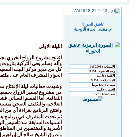
21-04-13, 10:18 AM
عاشق الحوراء
م. منتدى الحياة الزوحية
الليلة الاولى
وآله وسلم بحي التركية بتاروت ب
كل من مدير مركز البيت السعيد 
الحوار المشرف العام على ملتقى
وشهدت فعاليات ليلة الإفتتاح 
من مشروع تيسير الزواج بجمعية
الثقافية. أما القسم النسائي فش
العلاجية والتثقيف الصحي بمس
وافتتح البرنامج بقراءة آي من ا
ثم تحدث المشرف في برنامج همسا
الأسرية والمختصين في المناطق
وتطرق الشيخ صالح آل إبراهيم إ