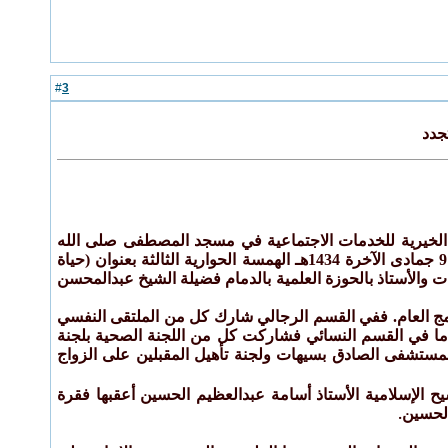
3
#
جدد
واج الخيري بجمعية تاروت الخيرية للخدمات الاجتماعية في مسجد المصطفى صلى الله
عليه وآله وسلم بحي التركية بتاروت للسنة التاسعة على التوالي إذ عقدت مساء الجمعة ليلة السبت 9 جمادى الآخرة 1434هـ الهمسة الحوارية الثالثة بعنوان (حياة
 والأستاذ بالحوزة العلمية بالدمام فضيلة الشيخ عبدالمحسن
امج العام. ففي القسم الرجالي شارك كل من الملتقى النفسي
 أما في القسم النسائي فشاركت كل من اللجنة الصحية بلجنة
ة بمستشفى الصادق بسيهات ولجنة تأهيل المقبلين على الزواج
ح الإسلامية الأستاذ أسامة عبدالعظيم الحسين أعقبها فقرة
الحسين
.