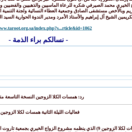
الخيري محمد الصيرفي شكره للرعاة الماسيين والذهبيين والفضيين والب
كريم وبالأخص مستشفى الصادق وجمعية العطاء النسائية ولجنة التنمية ال
ريمين الشيخ آل إبراهيم والأستاذ الأمرد ومدير الندوة الحوارية السيد 
www.taroot.org.sa/index.php?s...rticle&id=1062
- نسالكم براء الذمة -
رد: همسات الكلا الزوجين النسخة التاسعة مت
فعاليات الليلة الثانية همسات لكلا الزوجين 9
تتواصل فعاليات برنامج (همسات لكلا الزوجين 9) الذي ينظمه مشروع الزو