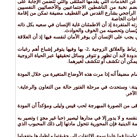
 عن الخدمات التي يقدمها الملتقى والتي تتضمن الإجابة على
م نخبة من الناشطين الاجتماعيين والأخصائيين النفسيين
رف الراجحي بشارع القدس في القطيف مضيفة تمكن من إقامة
ياجات الخاصة
المتفردة إذ أن الاطمئنان غاية الإنسان في سعيه بكل ذاته
الإنسان وتحصينه من الخوف والحوادث
.
 يجب على الإنسان أن يوفر الأمان لنفسه فيها إذ أن العلاقة
العلاقة الزوجية هي علاقة واسعة تمتد لمدى زماني طويل وتتسع لمواضيع واسعة تكون مادة للارتباط والعلائق الزوجية .2- بها وفيها يتوفر إشباع أهم رغبات
رائز ومتطلبات محدودة لابد أن تظهر و تتوفر وسائل تحقيقها عبر الحياة الزوجية
.
لتي تحركه الغريزة. 2 . طور الانسجام والتفاهم. 3 . طور الفتور 4. طور الخصام مضيفاً أنه إذا مرت هذه الأوضاع المتغيرة من خلال المودة
ينة.· وستحدث في مرحلة الفتور حالة من التعاون والرعاية.·
لآخر
.
رقى من الصورة المبهرجة لحب قيس وليلى ومؤكداً أن المودة
فسه و لا يدور إلا في مدارها ليصير (حبا غير مجدٍ ) وتصير به
مة الدينية فإن المحورية تتحول مادتها إلى ذلك المحبوب الذي
مننا فما علينا سوى الالتفات إلى حقيقتها و إظهارها وتفعيلها