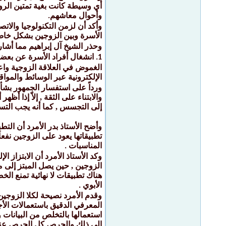
أي وسيطة كانت بغية تمتين الروا
وأحوال معاشهم
.
وأكد أن لزمن التكنولوجيا والاتصا
الأسرة وبين الزوجين بشكل خاص
وحذر الشيخ آل إبراهيم مما أشا
1.
الإلكترونية عبر الوسائط والمواقع الحديثة.6. شيوع بعض الحالات النفسية السلبية , مثل : التوتر
ورداً على استفسار الجمهور بشأ
والابتناء على الثقة , إلاّ إذا 
إلى التجسس , كما أنه يجب التس
وأضح الأستاذ بدر الأمرد أن التط
تطبيقاتها يعود على الزوجين نفعا
المناسبات
.
وكد الأستاذ الأمرد أن الابتزاز
الزوجين , حين يصل المبتز إلى 
هناك تطبيقات لا نهائية تمنع الخ
الأبوي
.
وقدم الأمرد نصيحة لكلا الزوجين
المعرفي الدقيق باستعمالات الأج
استعمالها بالتخلص من البيانات 
إلى ذلك والحرص كل الحرص عند 