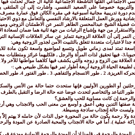
نفسي الاجتماعي ألقتها الناشطة الاجتماعية غالية آل جمال تحدثت فيها
 والتربوية خصوصا على الصعيد النفسي. وأشارت إلى أن الملتقى يض
يقدم دورة تدريبية مجانية أسبوعية في مقره الكائن فوق عمارة مص
إرشادية وورش العمل المتعلقة بالارشاد النفسي والتعامل مع ذوي الاحت
 فضيلة الشيخ عبدالمحسن الطاهر النمر عن الاطمئنان الزوجي وميزته 
والاستقرار من جهة وإشباع الرغبات من جهة ثانية هما ضمان لسعادة 
نمر إلى أن العلاقة الزوجية تتمايز عن سائر العلاقات الإنسانية التي
ة جدا لاعتبارات متعددة تتعلق بالتثبيت الآمن لجذور الزوجية وهي
:
الإنسان و هي أن يكون محبا ومحبوبا.3- فيها تحقيق لذات المرأة والرجل , فلكليهما غ
 لطبيعة الحياة الزوجية أربعة أطوار تمر فيها بشكل طبيعي هي
:-
طور الانجذاب والاندفاع ا
رحلتين أو الطورين الأوليين فإنها ستحدث حتما حالة من الأنس والسك
طور التباعد والتخاصم لتحدث عوضا عنه حالة الرضا و التقبل بالطرف ا
 والرحمة إن كانت مساوية للحب والعشق؟
آنية صفتها التدين وهي أعمق و أوسع من معنى الحب والانجذاب وهي أ
اء وليست حالة إنجذاب ساذجة وبسيطة
.
ولا رحمة يكّون حالة من المحورة حول الذات لأن حامله لا يهتم إلاّ بن
راكة عملية ). أما في حالة الانجذاب والمحبة الصادرة عن المودة والرح
المودة والرحمة في قلوبنا إذ أن المودة والرحمة الإيمانية مودعة في كوا