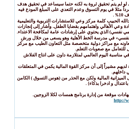
له للمستقبل البعيد حتى لو لم يتم تحقيق ثروة به لكنه حتما سيساعد في تحقيق هدف
 مثلا في يوم التسوق وعدم التعدي على المبلغ المودع فيه
 10
% .
لله الحبيب كلمة مركز وعي للاستشارات التربوية والتعليمية
دة وعي الأهالي واهتمامهم بقضايا الطفل. وأشار إلى إنجازات
 أحمي نفسي) الذي يحتوي على إرشادات عامة لمكافحة الاعتداء
.
ية على برنامج «أنا أحمي نفسي» في مدرسة الخط الأهلية وهو يسعى من خلال ورش
عاونه مع مراكز دولية متخصصة مثل التعاون الطيب مع مركز
ل للتعامل مع صعوبات التعلم
.
ي مناسبة اليوم العالمي لمتلازمة داون على انتاج الفلاش
لديهم مشيراً إلى أن مركز القوة المالية يكمن في المتعلقات
ي داخلهم
.
يزانية المالية ولكن مع الحذر من (هوس التسوق ) الكامن
اعتدال و ادخرا بذكاء
) .
هادات موقعة من إدارة برنامج همسات لكلا الزوجين
.
http://