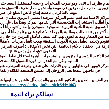
وأكد آل عاشور على أولوية الاهتمام بظرف الـ 10% وهو ظرف المدخرات و جع
 الزوجين بعدم حمل ظرفين في مهمة واحدة بل حمل ظرف التسوق منفرداً
مهيباً بالتذكر بأن بأهمية إيداع فائض المبلغ في ظرف
مراكز الاجتماعية قدم عضو المركز المرشد النفسي التربوي سلمان عبدا
كبيرا لطلب الاستشارات المتخصصة التي يقدمها المركز وهذا يدل على زيا
 التسويق للعبة العائلية التربوية الحقوقية (حقوقي) وإصدار كتيب (أنا
وأضاف بأن المركز قام بتدريب أكثر من 600 طالب وطالبة بالمرحلة الابتدائ
عين الصغار ومد يد العون لهم. كما يسعى لتأهيل المربين من خلال ت
تقويم وتعليم الطفل بدولة الكويت الشقيقة بهدف تأهيل مربيات الأطفا
ركة في الاحتفال بالأيام العالمية التي تخص الأطفال إذ أشرف المركز ف
التوعوي "هو أجمل بدون قناع
".
اشد الدكتور الشمري المتزوجين والمتزوجات بأهمية استغلال نقاط القوة 
المالية ولكن مع الحذر من فورة التسوق الكامنة ف
ز قوتهن في تفاؤلهن وأنهن قادرات على شغل وظيفة السيطرة على الم
في داخلهن عندها يصل الزوجان إلى تطبيق النصيحة القائلة (انفعا ب
ريم الضيفين القديرين الدكتور الشمري والمدرب آل عاشور وتسليمها ش
www.taroot.org.sa/index.php?s...rticle&id=1063
- نسالكم براء الذمة -