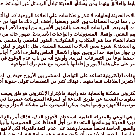
بط والعلائق بينهما ومن وسائلها الحديثة تبادل الرسائل عبر الوسائط ح
لات الحديثة إيجابيات لا تنكر وانعكاسات على العلاقة الزوجية كما لها أث
 , مما قرب المسافات بين الأسر وبعضها , أضف إلى ذلك ما فيها من 
رت إليه بعض الدراسات المختصة بالشؤون الأسرية من الوجه الآخر الوج
 و القلق و الاكتئاب والعصبية
ن جواز مراقبة أحد الزوجين لجهاز الاتصال الخاص بالطرف الآخر؟ أجاب
أظهر أحدهما نوعاَ من التصرفات المريبة. وأوضح أنه من باب عدم الوقوع 
تر على مثل هذه الأمور و إحاطتها بالسرية مع عدم ترك المواجهة
.
بيقات الإلكترونية تساعد على التواصل المستمر بين الأزواج حيث إن المع
َ بتعزيز العلاقات فيما بينهما , فهناك كثير من التطبيقات تتولى جدولة 
 الإلكتروني مشكلة والحماية منه واجبة. فالابتزاز الإلكتروني هو قلق ي
معلومات الضحية عن طريق الخدعة أو السرقة المعلوماتية خصوصا في ال
صوصية للأجهزة وتؤمنها بحيث يمكن السيطرة على مشكلة الابتزاز ومنع الص
 هي الوعي والمعرفة العلمية باستخدام الأجهزة الذكية فذلك أمر بالغ ال
هزة الحديثة ووسائطها المتعددة من أجل الحفاظ على الخصوصية والبيانا
والصور الخاصة تخلصاَ صحيحا.وشدد على عدم الثقة بالغرباء لكي لا نقع ض
إرسال الصور إذ لابد من أن تكون مشفرة عبر برامج شفرات تفك بأرق