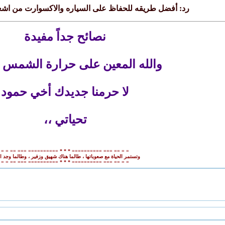
رد: أفضل طريقه للحفاظ على السياره والاكسوارت من اش
نصائح جداً مفيدة
والله المعين على حرارة الشمس ول
لا حرمنا جديدك أخي حمود
تحياتي ،،
= = == === ========== * * * ========== === == = =
وتستمر الحياة مع صعوباتها ، طالما هناك شهيق وزفير ، وطالما وجد 
= = == === ========== * * * ========== === == = =