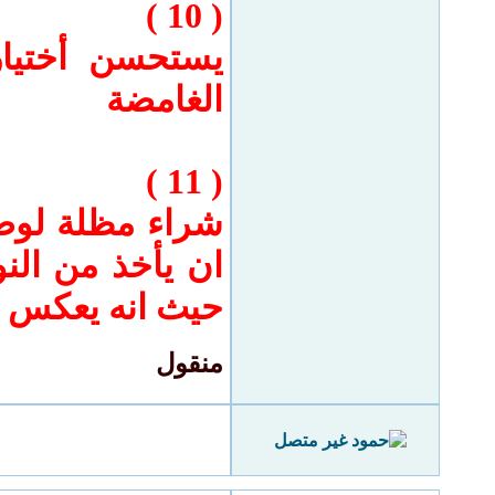
( 10 )
يستحسن أختيار 
الغامضة
( 11 )
شراء مظلة لوضع
ان يأخذ من الن
حيث انه يعكس ا
منقول