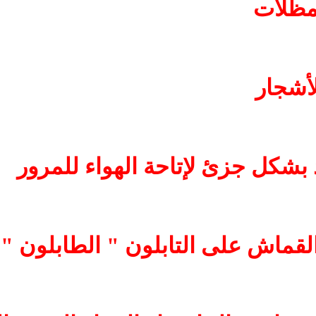
مظلات
أشجار
ذ بشكل جزئ لإتاحة الهواء للمرور
قماش على التابلون " الطابلون "