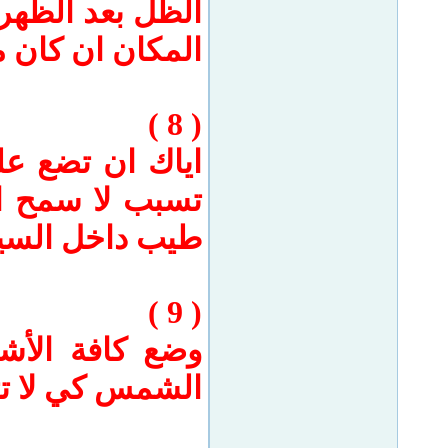
الظل بعد الظهر
المكان ان كان 
( 8 )
اياك ان تضع عل
تسبب لا سمح الل
طيب داخل السي
( 9 )
وضع كافة الأش
الشمس كي لا ت