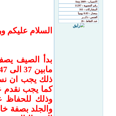
السلام عليكم ورح
بدأ الصيف يصف
ذلك يجب ان نس
كما يجب نقدم عل
وذلك للحفاظ ع
والجلد بصفة خا