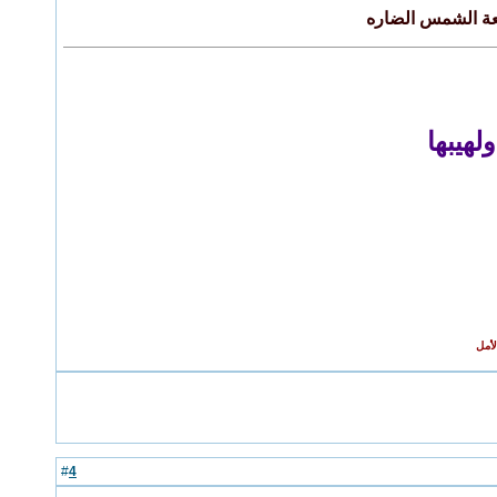
عة الشمس الضاره
هيبها
الأمل
4
#