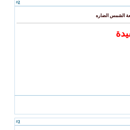
2
#
عة الشمس الضاره
يدة
3
#