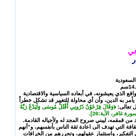
عي
ر
السعودية
لواقع الذي يعيشونه، في أبعاده السياسية والاقتصادية
 يأمر به الدين، وأن أي محاولة للتغيير قد تشكل خطراً
ل تعالى:
﴿وَقَالَ فِرْعَوْنُ ذَرُونِي أَقْتُلْ مُوسَى وَلْيَدْعُ رَبَّهُ
﴾ [سورة غافر، الآية:26].
من قمقمه، ليبني صروح المجد له ولأجياله القادمة.
فة التي تهدف الى اعادة ثقة الناس بأنفسهم، و"أنهم
ى التفكير، واستثمار عقولهم، وتحررهم من الخرافات