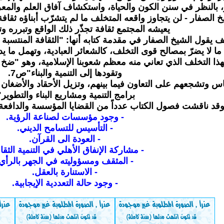
، بالنظر في سنن الكون والحياة، واستكشاف آفاق العلم والمع
 الصفار - لن يتجاوز واقعه المتخلف ما لم يتشرّب أبناؤه ثقاف
يعيشه المجتمع ثقافة تجذّر ذلك الواقع وتبرره و
ف يقول الشيخ الصفار في مقدمة كتابه أنها: "الثقافة المنتسبة
ا لا يضرّ بمصالح قوى التخلف، كالشعائر العبادية، وتهمل ما ي
هذا التخلف الذي تعاني منه معظم شعوبنا الإسلامية، وهو "ضخ ث
وتقودها إلى التنمية والبناء"ص7.
ناس وتشجعهم على التعاون فيما بينهم، وتزيل الأحقاد والأضغان
برامج التنمية ومشاريع البناء والتطوير"
قد ناقشت فصول الكتاب عدداً من القضايا المؤسسة والدافعة ل
- وجود مؤسسات لصناعة الرؤية.
- التأسيس للتسامح الديني.
- العودة الى القرآن.
- مشاركة الإنفاق الأهلي في التنمية الثقاف
- المثقف ومسؤوليته في الجهر بالرأي
- الاستنارة بالعقل.
- وجود حالة التعددية الإيجابية.