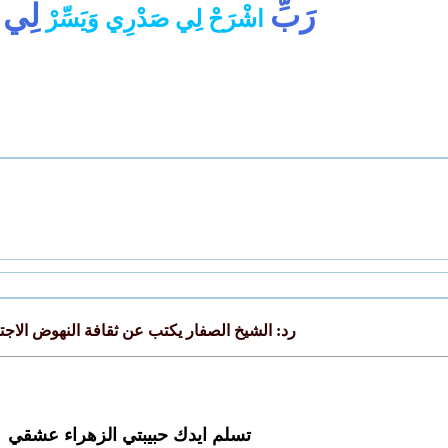
رَبِّ
لِي
اشْرَحْ لِي صَدْرِي وَيَسِّرْ
أ
رد: الشيخ الصفار يكتب عن ثقافة النهوض الاج
تسلم ايدك حبيبتي الزهراء عشقي