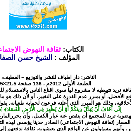
الكتاب:
ثقافة النهوض الاجتما
المؤلف :
الشيخ حسن الصفا
الناشر: دار اطياف للنشر والتوزيع – القطيف، 
الطبعة الأولى 2012م ، 136 صفحة 21.5×14.5سم
ثقافة تريد تثبيطيه لا مشروع لها سوى اقناع الناس بالاستسلام ل
قع الأفضل، أو بمبرر عدم القدرة على التغيير، أو لأن ذلك هو ما
لأخلاقية، وذلك هو المبرر الذي أعلنه فرعون لحماية طغيانه. يقو
إِنِّي أَخَافُ أَنْ يُبَدِّلَ دِينَكُمْ أَوْ أَنْ يُظْهِرَ فِي الْأَرْضِ الْفَسَادَ
هضوية تريد للمجتمع أن ينفض عنه غبار الكسل، وأن يحررالمارد 
فار (ثقافة النهوض الاجتماعي) الصادر حديثا يؤسس لهذه الثقا
ر، وأنهم مسؤولون عن الواقع الذي يعيشونه. ثقافة تدفعهم إل