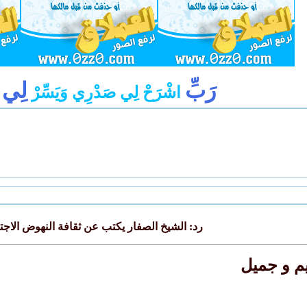
رَبِّ
لِي
اشْرَحْ لِي صَدْرِي وَيَسِّرْ
أ
رد: الشيخ الصفار يكتب عن ثقافة النهوض الاج
يم و جميل