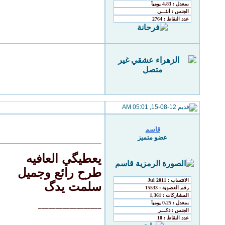
15-08-12, 05:01 AM
قاسم
عضو متميز
يعطيگي العافيه
طرح رائع وجميل
سلمت يدگ
__________________