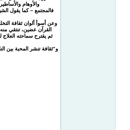
والأوهام والأساطير
فالمجتمع – كما يقول الشيخ
وعن أسوأ ألوان ثقافة التخل
القرآن عضين، تنتقي منه م
ثم يقترح سماحته العلاج ل
و"ثقافة تنشر المحبة بين ال
و