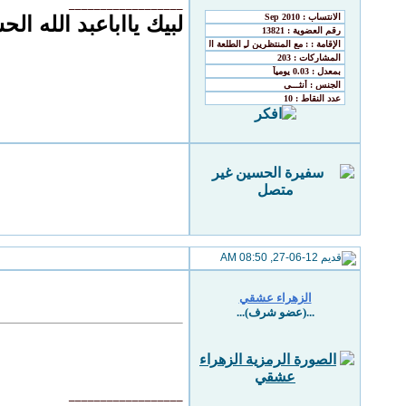
__________________
لبيك يااباعبد الله ال
27-06-12, 08:50 AM
الزهراء عشقي
...(عضو شرف)...
__________________