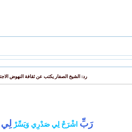
رد: الشيخ الصفار يكتب عن ثقافة النهوض الاج
رَبِّ
لِي
اشْرَحْ لِي صَدْرِي وَيَسِّرْ
أ