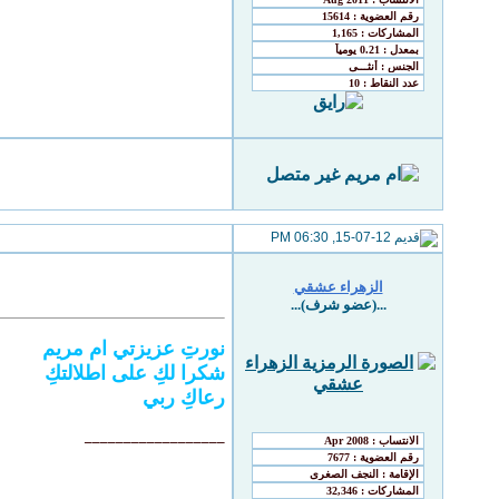
15-07-12, 06:30 PM
الزهراء عشقي
...(عضو شرف)...
نورتِ عزيزتي ام مريم
شكرا لكِ على اطلالتكِ
رعاكِ ربي
__________________