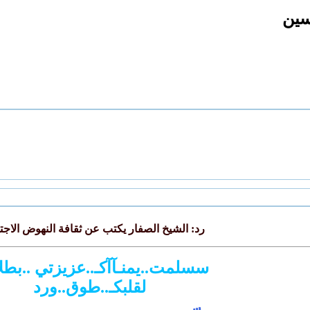
حسين
رد: الشيخ الصفار يكتب عن ثقافة النهوض الاج
سسلمت..يمنـآآكـ..عزيزتي ..بطلال
لقلبكـ..طوق..ورد