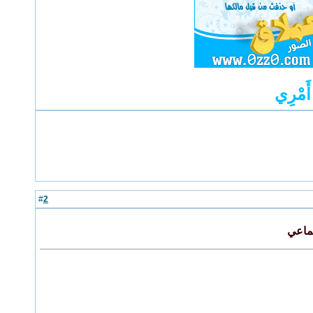
َمْرِي
2
#
تماعي