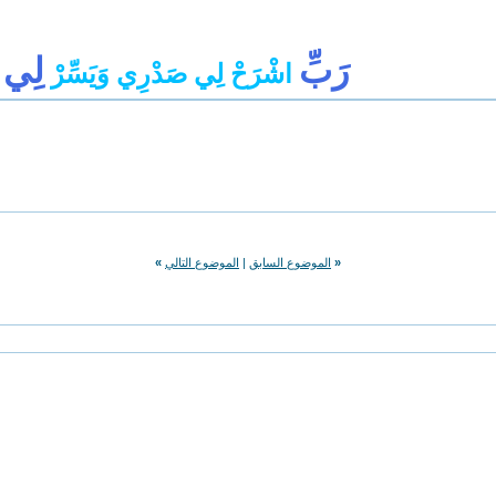
رَبِّ
لِي
اشْرَحْ لِي صَدْرِي وَيَسِّرْ
أ
«
الموضوع السابق
|
الموضوع التالي
»