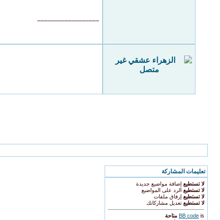
__________________
الذين يشاهدون محتوى الموضوع الآن : 1
( الأعضاء 0 والزوار 1)
تعليمات المشاركة
لا تستطيع
إضافة مواضيع جديدة
لا تستطيع
الرد على المواضيع
لا تستطيع
إرفاق ملفات
لا تستطيع
تعديل مشاركاتك
is
BB code
متاحة