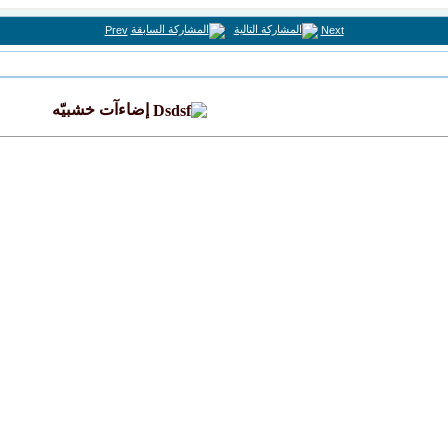
Prev
Next
إضاءآت خشبيّه