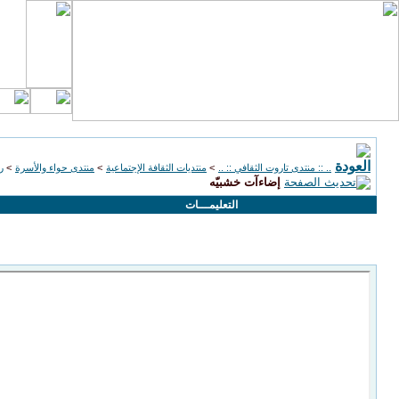
.. :: منتدى تاروت الثقافي :: ..
>
منتديات الثقافة الإجتماعية
>
منتدى حواء والأسرة
>
ر
إضاءآت خشبيّه
التعليمـــات