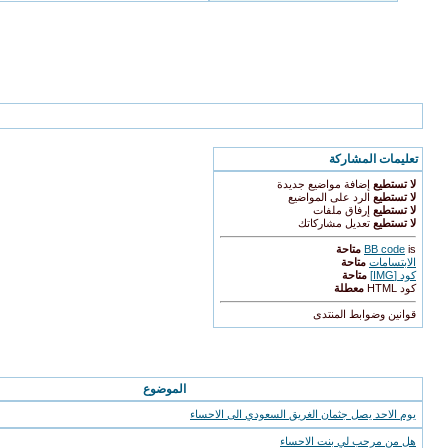
الذين يشاهدون محتوى الموضوع الآن : 1
( الأعضاء 0 والزوار 1)
تعليمات المشاركة
لا تستطيع
إضافة مواضيع جديدة
لا تستطيع
الرد على المواضيع
لا تستطيع
إرفاق ملفات
لا تستطيع
تعديل مشاركاتك
is
BB code
متاحة
الابتسامات
متاحة
كود [IMG]
متاحة
كود HTML
معطلة
قوانين وضوابط المنتدى
المواضيع المتشابهه
الموضوع
يوم الاحد يصل جثمان الغريق السعودي الى الاحساء
هل من مرحب لي بنت الاحساء