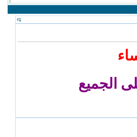
1
#
اء
ى الجميع