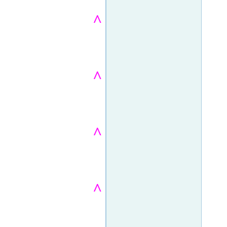
^
^
^
^