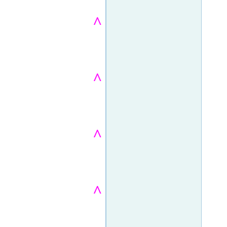
^
^
^
^