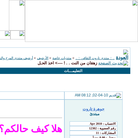
.. :: منتدى تاروت الثقافي :: ..
>
منتديات خاصة
>
الأرشيف
>
أرشيف منتدى المرح والتر
زهقان من النت . . ! ----> اخذ الحـل
التعليمـــات
02-04-10, 08:12 AM
جوهرة تاروت
مبتدئ
هلا كيف حالكم