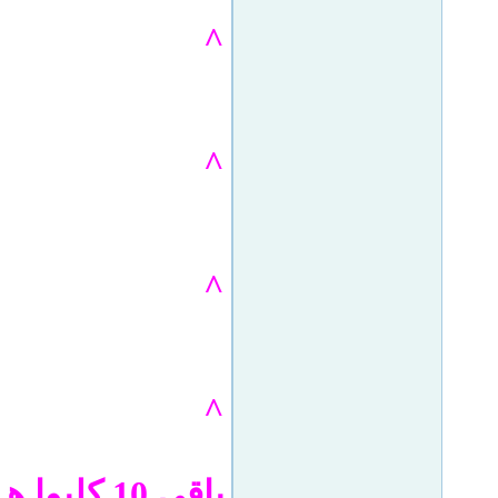
^
^
^
^
باقي 10 كليوا هـع