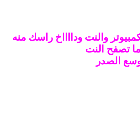
مبيوتر والنت ودااااخ راسك منه
ما تصفح النت
وسع الصدر