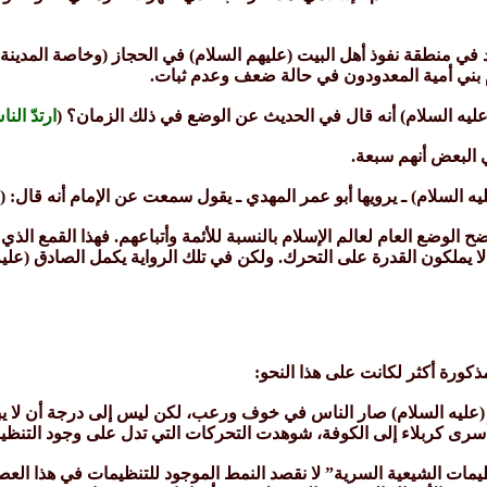
د في منطقة نفوذ أهل البيت (عليهم السلام) في الحجاز (وخاصة المدينة
م بني أمية المعدودون في حالة ضعف وعدم ثبات.
عليه السلام) أنه قال في الحديث عن الوضع في ذلك الزمان؟ (
ارتدّ الن
 البعض أنهم سبعة.
ه السلام) ـ يرويها أبو عمر المهدي ـ يقول سمعت عن الإمام أنه قال: (
 الوضع العام لعالم الإسلام بالنسبة للأئمة وأتباعهم. فهذا القمع الذي 
ا يملكون القدرة على التحرك. ولكن في تلك الرواية يكمل الصادق (عليه 
ذكورة أكثر لكانت على هذا النحو:
(عليه السلام) صار الناس في خوف ورعب، لكن ليس إلى درجة أن لا يبقى ل
أسرى كربلاء إلى الكوفة، شوهدت التحركات التي تدل على وجود التنظي
مات الشيعية السرية” لا نقصد النمط الموجود للتنظيمات في هذا العصر