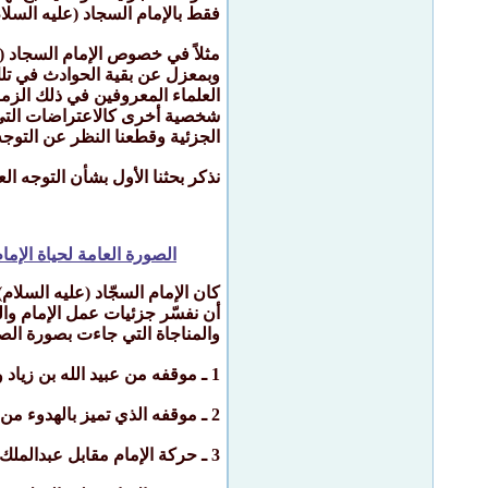
فقط بالإمام السجاد (عليه السلا
مثلاً في خصوص الإمام السجاد (ع
وبمعزل عن بقية الحوادث في تلك 
العلماء المعروفين في ذلك الز
شخصية أخرى كالاعتراضات التي تش
الجزئية وقطعنا النظر عن التوجه 
نذكر بحثنا الأول بشأن التوجه الع
الصورة العامة لحياة الإما
أن نفسّر جزئيات عمل الإمام والم
والمناجاة التي جاءت بصورة الصح
1 ـ موقفه من عبيد الله بن زياد ويزيد الذي تميز بالبطولة والشجاعة والفداء.
2 ـ موقفه الذي تميز بالهدوء من مسرف بن عقبة، هذا الذي قام بتدمير المدينة واستباح أموالها بأمر من يزيد في السنة الثالثة من حكمه.
3 ـ حركة الإمام مقابل عبدالملك بن مروان أقوى خلفاء بني أمية وأمكرهم، حيث تميز موقفه بالشدّة حيناً والاعتدال حيناً آخر.