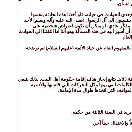
 انسان.
حدى الحوادث في حياته. فلو أخذنا هذه الحادثة بنفسها
 ينتسبون الى آل الرسول (صلى الله عليه وآله وسلم) لأحد
 مفكّر عادي، او يمكن أن تكون اعتراض شخصية على
ير اليه في هذه المسألة وهو أننا اذا التفتنا الى الحوادث
لعام.
ً بالمفهوم العام عن حياة الأئمة (عليهم السلام) ثم نوضحه.
كان الإمام السجّاد (عليه السلام) ما بين استلامه للإمامة في عاشوراء 61 هـ واستشهاده مسموماً في سنة 95 هـ يتابع إنجاز هدف إقامة حكومة أهل البيت. لذلك ينبغي
كلمات التي بينها وكل التحركات التي قام بها والأدعية
لمواقف التي اتخذها طوال مدة الإمامة: