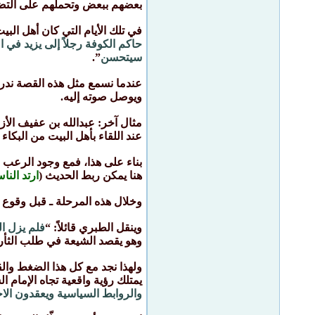
بعضهم ببعض وتحملهم على التضحي
في تلك الأيام التي كان أهل الب
حاكم الكوفة رجلاً إلى يزيد في ا
سيتحسن
”.
عندما نسمع مثل هذه القصة ندرك
ويوصل صوته إليه.
مثال آخر: عبدالله بن عفيف الأز
عند اللقاء بأهل البيت من البكا
بناء على هذا، فمع وجود الرعب ا
هنا يمكن ربط الحديث (
ارتد النا
وخلال هذه المرحلة ـ قبل وقوع ا
وينقل الطبري قائلاً: “
فلم يزل ال
وهو يقصد الشيعة في طلب الثأر ل
ولهذا نجد مع كل هذا الضغط والق
يمتلك رؤية واقعية تجاه الإمام ا
والروابط السياسية ويعقدون الاج