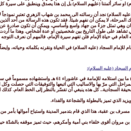
م) او سائر أئمتنا (عليهم السلام) بل إن هذا يصدق وينطبق على سيرة كل
ليه السلام) نجد أن رسالته الى محمد بن شهاب الزهري تعتبر نموذجاً لإ
المرحلة، لا يمكن أن نفهم شيئاً. فقد تكون هذه الرسالة من أحد الذين
مان وهي تمثل جزءً من جهاد واسع وأساسي، ويمكن أن تكون صادرة عن
اهد على طول التاريخ بين شخصيتين او عدة أشخاص. وهذا ما أردت أن أش
العام في حياة الإمام فلن تفهم سيرة الإمام، فالمهم أن نعرف التوجه ا
ام للإمام السجاد (عليه السلام) في الحياة ونقرنه بكلماته وحياته، وايضا
م السجاد (عليه السلام):
راحل التي مرّ بها والاساليب التي اتبعها والتوفيقات التي حصلت وكل ال
يفة السجادية.. كل هذه ينبغي أن تفسّر بالنظر إلى الخط العام. كذلك ا