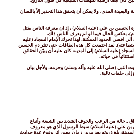
ين كان أيضاً ارضية للنهضات الشيعية في طول التاريخ.
والبعيدة المدى، ولا يمكن أن يتحقق هذا التحذير إلاّ باللسان
رة الحسين بن علي (عليه السلام) ، إذ ان معرفة الناس بقتل
)، بعكس الحال فيما لو لم يعرف الناس ذلك.
الى اقصى الحدود الممكنة. لهذا تحرك الإمام السجاد (عليه
تطاعته). لقد اجتمعت كل هذه الطاقات حتى تنثر دم الحسين
جاد (عليه السلام) إلى المدينة كان عليه أن يبيّن الحقائق
ثنائياً في حياته.
 بيت النبي (صلى الله عليه وآله وسلم) وحرمه. ولأجل بيان
إلى حلقات تالية.
 ـ حالة من الرعب والخوف الشديد بين الشيعة وأتباع
ين بن علي (عليه السلام) سبط الرسول الذي هو معروف
لمدينة، بلغ ذروته بعد مرور زمان معين إثر وقوع عدة حوادث