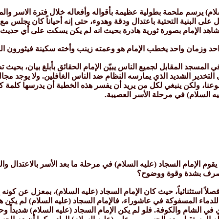
سلام) يرسم ملحمة بطولية عظيمة بأقواله وأفعاله خلال فترة الاسر والم
ل على البنية التحتية باعتدال ودقة وهدوء، حتى إنه أحياناً كان يجلس
ا نشاهد الإمام بصورة ثورية هادرة بحيث انه لم يكن يسكت على أي حديث ص
حد وزمان واحد يخطب الإمام هو وعمته زينب وأخته سكينة فيثورون ال
المسجد المقابل لجميع الناس يبيّن الإمام الحقائق بأبلغ بيان، بحيث 
التخدير الشديد الذي يمارسه النظام ضد الناس الغافلين. ولا يوجد مجال
 ولكن ينبغي لكل من يريد أن يفسر هذه الخطبة أن يدرسها كلمة كلمة
يه السلام) في مرحلة الأسر العصيبة.
يقوم الإمام السجاد (عليه السلام) في مرحلة ما بعد الأسر بالاعتدال وا
تصرف بشدة وقوة ووضوح؟
اً استثنائياً، حيث كان الإمام السجاد (عليه السلام)، بمعزل عن كونه إم
للدماء المسفوكة في عاشوراء، فالإمام السجاد (عليه السلام) لم يكن 
في الشام والكوفة. فلو لم يكن الإمام السجاد (عليه السلام) شديداً وح