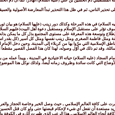
 المستقبلي دم الحسين بن علي (عليه السلام) الهادر، كما أن دم الحس
لى تحذير الناس، ثم في ظل هذا التحذير تبدأ المعارضة الأصولية والعميقة 
يه السلام) في هذه المرحلة وكذلك دور زينب (عليها السلام) هو بيان ثو
وف تؤثر على مستقبل الإسلام ومستقبل دعوة أهل البيت(عليهم السلام
 الإطلاع وتوسعة هذه المعرفة على مستوى المجتمع بذل كل ما يمكن بذله 
ينة ومثل فاطمة الصغرى ومثل زينب نفسها ومثل كل أسير (كل بقدر اس
 الإسلامية التي مرّوا بها من كربلاء إلى المدينة. وحين دخل الإمام الس
سائلة، وقد تم ذلك في أوّل وصوله، لهذا كان هذا الفصل القصير مقطعاً است
إمام السجاد (عليه السلام) حياته الاعتيادية في المدينة ، ويبدأ عمله من
الأوضاع التي كانت سائدة وظروف زمانه أيضاً، ولذلك نوكل هذا الموضوع 
ت على كافة العالم الإسلامي ـ حيث وصل الخبر وخاصة الحجاز والعراق
 يزيد مستعدة أن تفعل أي شيء لإحكام قبضتها حتى ولو كان قتل الحس
كافة أنحاء العالم الإسلامي. هذا الرعب الذي ظهرت آثاره في الكوفة وا