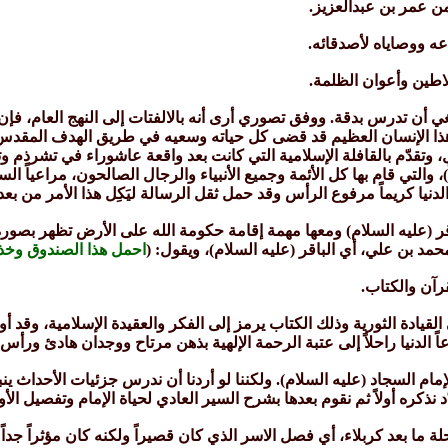
ي أن تدرس بدقة. ووفق تصوري أرى أنه بالالفتات إلى النهج العام، فإ
ا الإنسان العظيم قد قضى كل حياته وسعيه في طريق الهدف المقدس و
وتقدّم بالقافلة الإسلامية التي كانت بعد واقعة عاشوراء في تشرذم و
يا كريماً مرفوع الرأس وقد حمل ثقل الرسالة ليَكِل هذا الأمر من بعده 
لباقر (عليه السلام) ومعها مهمة إقامة حكومة الله على الأرض تظهر بصور
محمد بن علي، أي الباقر (عليه السلام)، ويقول: (
احمل هذا الصندوق وخذ ه
رآن والكتاب.
قيادة الثورية وذلك الكتاب يرمز إلى الفكر والعقيدة الإسلامية، وقد أو
ً الدنيا راحلاً إلى عتبة الرحمة الإلهية بذهن مرتاح ووجدان هادئ ورأس
مام السجاد (عليه السلام). ولكننا لو أردنا أن ندرس جزئيات الأحداث ينبغي
نذكره أولاً ثم نقوم بعدها بشرح السير العادي لحياة الإمام وتفصيل ا
ا بعد كربلاء، أي فصل الاسر الذي كان قصيراً ولكنه كان مؤثراً جداً و