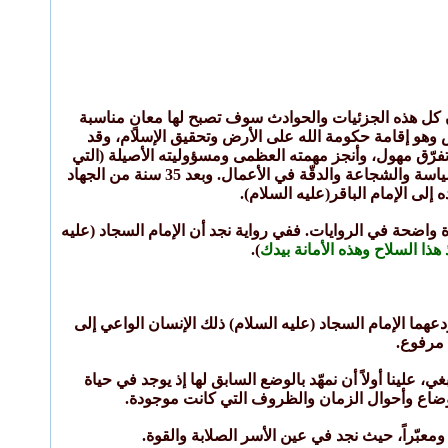
ن كل هذه الجزئيات والحوادث سوف تصبح لها معانٍ مناسبة
هو إقامة حكومة الله على الأرض وتحقيق الإسلام، وقد
تفرّق مهول، وأنجز مهمته العظمى ومسؤوليته الأصيلة (التي
سوف نشير إليها بالتفصيل لاحقاً)، والتي قام بها كل الأئمة وجميع الأنبياء والرجال الصالحون، مراعياً السياسة والشجاعة والدقّة في الأعمال. وبعد 35 سنة من الجهاد
إلى الإمام الباقر(عليه السلام).
ة واضحة في الروايات. ففي رواية نجد أن الإمام السجاد (عليه
ذا السلاح وهذه الأمانة بيدك
).
دعهما الإمام السجاد (عليه السلام) ذلك الإنسان الواعي إلى
 مرفوع.
، علينا أولاً أن نمهّد بالوضع السابق لها إذ يوجد في حياة
لأوضاع وأحوال الزمان والظروف التي كانت موجودة.
معبّراً، حيث نجد في عين الأسر الصلابة والقوة.