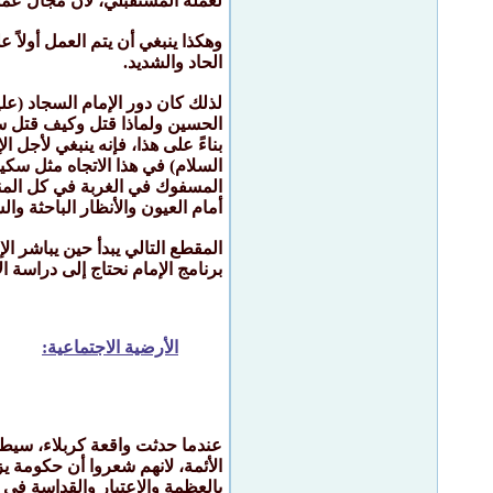
لعمله المستقبلي، لأن مجال عمله
وهكذا ينبغي أن يتم العمل أولاً ع
الحاد والشديد.
لذلك كان دور الإمام السجاد (عل
الحسين ولماذا قتل وكيف قتل س
بناءً على هذا، فإنه ينبغي لأجل
السلام) في هذا الاتجاه مثل سك
المسفوك في الغربة في كل المناطق
أمام العيون والأنظار الباحثة وال
المقطع التالي يبدأ حين يباشر ال
برنامج الإمام نحتاج إلى دراسة 
الأرضية الاجتماعية:
عندما حدثت واقعة كربلاء، سيطر
الأئمة، لانهم شعروا أن حكومة
بالعظمة والاعتبار والقداسة في 