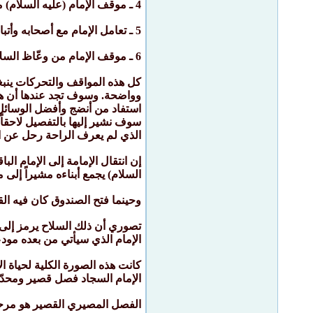
4 ـ موقف الإمام (عليه السلام) من عمر بن عبدالعزيز.
5 ـ تعامل الإمام مع أصحابه وأتباعه ووصاياه لأصدقائه.
6 ـ موقف الإمام من وعّاظ السلاطين وأعوان الظلمة.
كل هذه المواقف والتحركات ينبغ
وواضحة. وسوف تجد عندها أن هذ
استفاد من أنضج وأفضل الوسائل، 
الذي لم يعرف الراحة رحل عن الدن
إن انتقال الإمامة إلى الإمام ا
السلام) يجمع أبناءه مشيراً إلى 
وحينما فتح الصندوق كان فيه الق
تصوري أن ذلك السلاح يرمز إلى ال
الإمام الذي سيأتي من بعده مودعا
كانت هذه الصورة الكلية لحياة الإ
الإمام السجاد فصل قصير ومحدّد 
الفصل المصيري القصير هو مرحلة م