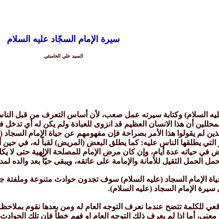
سيرة الإمام السجّاد عليه السلام
السيد علي الخامنئي
ليه السلام) وكتابة سيرته عمل صعب، لأن أساس التعرف من قبل الناس ع
محللين أن هذا الانسان العظيم قد انزوى للعبادة ولم يكن له أي تدخل
ين لم يقولوا هذا الأمر بصراحة فإن مفهومهم عن حياة الإمام السجاد 
ير التي يطلقها الناس عليه: كما يطلق البعض (المريض) لقباً له، في ح
ي حياته عدة أيام، وإن كان مرض الإمام للمصلحة الإلهية حتى لا يكلف 
لأمانة والإمامة على عاتقه، ويبقى حيّاً بعد والده لمدة 35 أو 34 سنة ويقضي أصعب عصور الإمامة عند الشيع
ة الإمام السجاد (عليه السلام) سوف تجدون حوادث متنوعة وملفتة جداً، ك
 سيرة الإمام السجاد (عليه السلام).
عي للكلمة تتضح عندما نعرف التوجه العام له ومن بعدها نقوم بملاحظة 
معنى، أما اذا لم يعرف ذلك التوجه العام او فهم خطأ فإن تلك الحواد