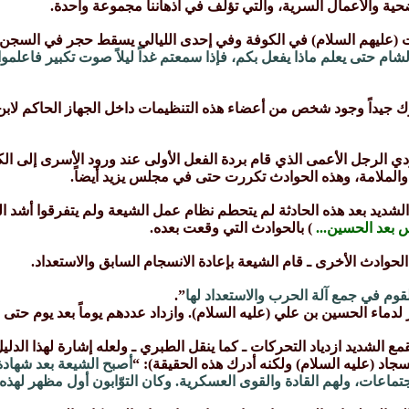
ة والأعمال السرية، والتي تؤلف في أذهاننا مجموعة واحدة.
يت (عليهم السلام) في الكوفة وفي إحدى الليالي يسقط حجر في السجن ال
لشام حتى يعلم ماذا يفعل بكم، فإذا سمعتم غداً ليلاً صوت تكبير فاعلموا
 جيداً وجود شخص من أعضاء هذه التنظيمات داخل الجهاز الحاكم لابن
دي الرجل الأعمى الذي قام بردة الفعل الأولى عند ورود الأسرى إلى ال
ء والملامة، وهذه الحوادث تكررت حتى في مجلس يزيد أيضاً.
لشديد بعد هذه الحادثة لم يتحطم نظام عمل الشيعة ولم يتفرقوا أشد ال
س بعد الحسين...
) بالحوادث التي وقعت بعده.
لحوادث الأخرى ـ قام الشيعة بإعادة الانسجام السابق والاستعداد.
قوم في جمع آلة الحرب والاستعداد لها
”.
دماء الحسين بن علي (عليه السلام). وازداد عددهم يوماً بعد يوم حتى م
مع الشديد ازدياد التحركات ـ كما ينقل الطبري ـ ولعله إشارة لهذا الد
لسجاد (عليه السلام) ولكنه أدرك هذه الحقيقة): “
أصبح الشيعة بعد شهادة
تماعات، ولهم القادة والقوى العسكرية. وكان التوّابون أول مظهر لهذه