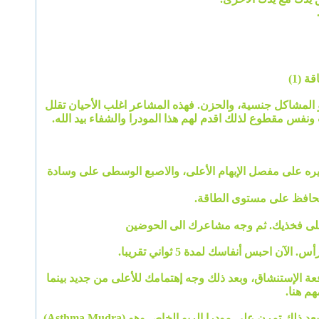
 (1)
أو المشاكل جنسية، والحزن. فهذه المشاعر اغلب الأحيان تقلل
نفس مقطوع لذلك اقدم لهم هذا المودرا والشفاء بيد الله.
صغيره على مفصل الإبهام الأعلى، والاصبع الوسطى على وسادة
ويحافظ على مستوى الطاقة.
احبس أنفاسك لمدة 5 ثواني تقريبا.
 بالعد التنازلي من 7 إلى 1 انتظر واصبر حتى تأتي دفعة الإستنشاق، وبعد ذلك وجه إهتمامك للأعلى من جديد بينما
م هنا.
التأكيد : لنوبة حادة من الربو أو ضيق في التنفس ، في البداية استخدم هذا المودرا لمدة 4 الى 6 دقائق وبعد ذلك تمرن على مودرا الربو الخاص وهو (Asthma Mudra)