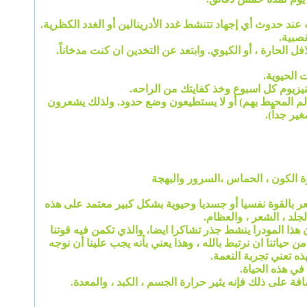
 عند حدوث أي إجهاد تتنشط غدد الأدرينالين أو الغدد الكظرية.
قصبية.
الحارة ، أو الكيوي. وابتعد عن التخدين ان كنت مدخاناً.
 الحيوية.
نيزيوم كل اسبوع وخذ كفايتك من الراحه.
الم المحيط بهم) أو لا يستطيعون وضع حدود. ولذلك يشعرون
ر جداً).
قوة الكون ، الحماس ،السرور والبهجة
ر بالقوة نفسيا أو جسديا وحيوية بشكل كبير معتمد على هذه
جلد ، الشعر ، والعظام.
ذا المودرا ينشط جذر تشاكرا ايضا، والذي تكمن فيه قوتنا
 حياتنا ان نرتبط بالله ، وهذا يعني بأنه يجب علينا أن نوجه
هذه تعني تجربة النعمة.
 في هذه الحياة.
فة على ذلك فإنه يثير حرارة الجسم ، الكبد ، والمعدة.