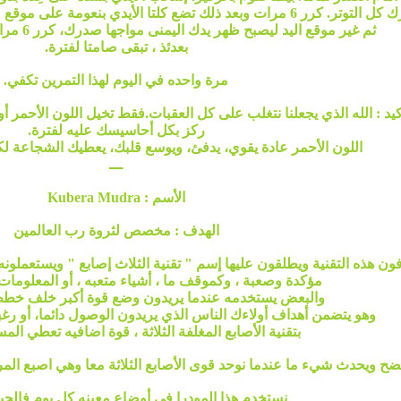
 على موقع عظمة الصدر، ركز إحساسك على هذا الجزء من جسمك.
ثم غير موقع اليد ليصبح ظهر يدك اليمنى مواجها صدرك، كرر 6 مرات أيضا على هذا الموضع.
بعدئذ ، تبقى صامتا لفترة.
مرة واحده في اليوم لهذا التمرين تكفي.
كيد : الله الذي يجعلنا نتغلب على كل العقبات.فقط تخيل اللون الأحمر أو
ركز بكل أحاسيسك عليه لفترة.
اللون الأحمر عادة يقوي، يدفئ، ويوسع قلبك، يعطيك الشجاعة لكي
ـــ
الأسم : Kubera Mudra
الهدف : مخصص لثروة رب العالمين
فون هذه التقنية ويطلقون عليها إسم " تقنية الثلاث إصابع " ويستعملو
مؤكدة وصعبة ، وكموقف ما ، أشياء متعبه ، أو المعلومات 
والبعض يستخدمه عندما يريدون وضع قوة أكبر خلف خططه
وهو يتضمن أهداف أولاءك الناس الذي يريدون الوصول دائما، أو رغبات
بتقنية الأصابع المغلفة الثلاثة ، قوة اضافيه تعطي المس
ضح ويحدث شيء ما عندما نوحد قوى الأصابع الثلاثة معا وهي اصبع الم
نستخدم هذا المودرا في أوضاع معينه كل يوم فالحيا