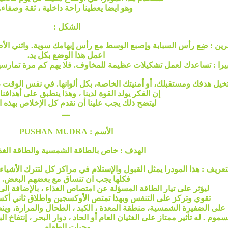
وهو ايضا يعطينا راحة داخلية ، ثقة وصفاء.
الشكل :
رين : ضِع رأس السبابة وإصبع الوسط مع رأس إبهامك سوية. واثني الأ
اعمل هذا الوضع بكل يد.
يرا : تساعدك لعمل تشكيلات عظيمة للمخاوف. فلا يهم كم مرة تمارسها
 تخيل هدفك ومستقبلك، أو أمنيتك الخاصة، بكل ألوانها. في نفس الوقت ،
إن الفكر يولد القوة لدينا ، وهذا ينطبق على أهدافنا 
ليتضح ذلك يجب علينا أن نقدم كل الإخلاص بهذه ا
ـــ
الأسم : PUSHAN MUDRA
الهدف : خاص بالطاقة الشمسية والطاقة الغذا
تعريف : هذا المودرا يمثل القبول والإستلام في مراكز كل لتترك الأشياء 
فكلها يجب ان تنساق مع بعضهم البعض.
ليؤثر على تيار الطاقة المسؤلة عن امتصاص الغذاء ، بالإضافة الى ا
تقوي وتركز على التنفس وبهذا تمتص الأوكسجين واطلاق ثاني أكسي
ح على الضفيرة الشمسية، منطقة المعدة ، الكبد ، الطحال والمرارة، و
سموم . له تأثير ممتاز على الغثيان العام أو الحاد ، دوار البحر ، إنتفا
وجبات الطعام.