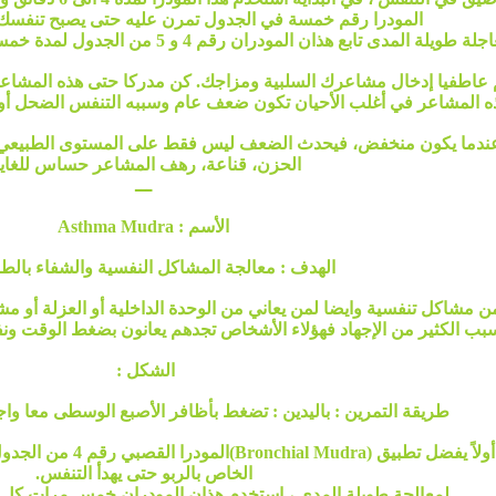
المودرا رقم خمسة في الجدول تمرن عليه حتى يصبح تنفسك 
طويلة المدى تابع هذان المودران رقم 4 و 5 من الجدول لمدة خمسة دقائق وخمسة مرات في اليوم.
 عاطفيا إدخال مشاعرك السلبية ومزاجك. كن مدركا حتى هذه المشاعر
ه المشاعر في أغلب الأحيان تكون ضعف عام وسببه التنفس الضحل أو 
ة. عندما يكون منخفض، فيحدث الضعف ليس فقط على المستوى الطبيعي 
الحزن، قناعة، رهف المشاعر حساس للغاية
ـــ
الأسم : Asthma Mudra
الهدف : معالجة المشاكل النفسية والشفاء بالطاقة
من مشاكل تنفسية وايضا لمن يعاني من الوحدة الداخلية أو العزلة أو 
ب الكثير من الإجهاد فهؤلاء الأشخاص تجدهم يعانون بضغط الوقت ونفس
الشكل :
طريقة التمرين : باليدين : تضغط بأظافر الأصبع الوسطى معا واج
الخاص بالربو حتى يهدأ التنفس.
لمعالجة طويلة المدى ، استخدم هذان المودران خمس مرات كل 