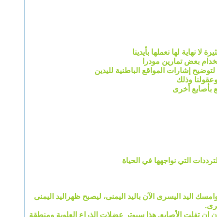
لا نهاية لها نعملها بأيدينا
خدام بعض تمارين مودرا
لتوضيح إشارات المواقع الباطنية لليدين
وعقولنا وذلك
ع بأصابع أخرى
رددات التي نواجهها في الحياة
مسك اليد اليسرى الآن باليد اليمنى، ليصبح ظهراليد اليمنى
رى.
ون ان تفلت الأصابع. هذا سيوتر عضلات الذراع العلوية ومنطقة