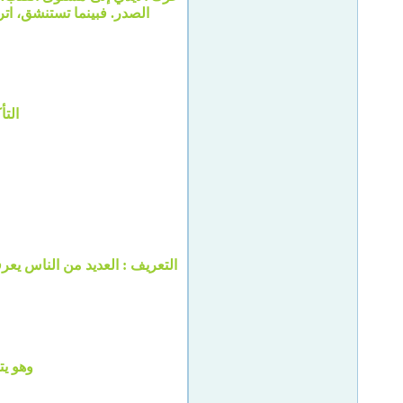
الصدر. فبينما تستنشق، اترك كل التوتر. كرر 6 مرات وبعد ذلك تضع كلتا الأيدي بنعومة
التأ
التعريف : العديد من الناس يعر
وهو يت