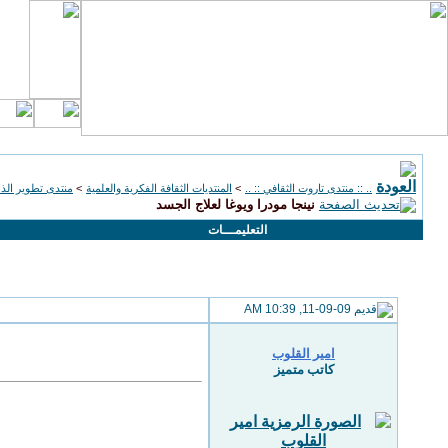
.. :: منتدى تاروت الثقافي :: ..
>
المنتديات الثقافة الفكرية والعلمية
>
منتدى تطوير الذا
نينجا مودرا ويوغا لعلاج الجسد
التعليمـــات
11-09-09, 10:39 AM
امير القلوب
كاتب متميز