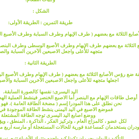
الشكل :
طريقة التمرين : الطريقة الأولى:
أصابع الثلاثة مع بعضهم ( طرف الإبهام وطرف السبابة وطرف الأصبع ال
 الثلاثة مع بعضهم طرف الإبهام وطرف الأصبع الوسطى وطرف البنصر أ
متجهه للأعلى واجعل الاصبعين الآخرين السبابة والص
الطريقة الثانية :
قة ضع رؤس الأصابع الثلاثة مع بعضهم ( طرف الإبهام وطرف الأصبع البن
اجعلها متجهه للأعلى واجعل الاصبعين الآخرين السبابة والأص
اليد اليسرى: نفسها كالصورة السابقة.
أوصل طاقات الإبهام مع البنصر أما الاصبع الخنصر فينشط العملية الهض
نحن نطلق على هذا المودرا إسم ( مضخة الطاقة العامة ). فهو 
فموضع الاصبع في اليد اليمنى ينشط الطاقة الموجودة ف
ووضع اصابع اليد اليسرى توجه الطاقة المشتعلة ل
لكل عضو ، كالمزاج العام ، وتركيز الفكر ، الذاكرة ، المنطق ، ويؤ
ودران يستخدمان كمساعدة فورية للحالات المستعجلة أو مارسه اربع م
التأكيد : اليدان يجب ان تكونا كيد واحده وتترك الأشياء تتبع، ن