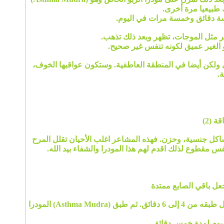
طبيعيا مرة أخرى.
 مثل الموجات، تظهر وبعد ذلك تذهب.
الغير عميق لكونه تنفس غير صحيح.
ولكن أيضا في المنطقة العاطفية. وستكون عواقبها الخوف،
.
 (2)
مشاكل جنسية، وحزن. فهذه المشاعر اغلب الأحيان تقلل المرح
 مقطوع لذلك اقدم لهم هذا المودرا والشفاء بيد الله.
عل باقي الصابع ممتدة
التأكيد : في حالة نوبة ربو حادة، أولاً يفضل تطبيق (Bronchial Mudra)المودرا القصبي رقم 4 من الجدول طبقه من 4 إلى 6 دقائق. ثم طبق (Asthma Mudra) المودرا
يوم لمدة خمس دقائق.