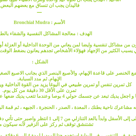
فاليدان يجب ان تنساق مع بعضهم البعض.
ـــ
الأسم : Bronchial Mudra
الهدف : معالجة المشاكل النفسية والشفاء بالطاقة
نون من مشاكل تنفسية وايضا لمن يعاني من الوحدة الداخلية أو العزلة 
يسبب الكثير من الإجهاد فهؤلاء الأشخاص تجدهم يعانون بضغط الوقت و
الشكل :
 ضع الخنصر على قاعدة الإبهام، والأصبع البنصر الذي بجانب الاصبع ال
الإبهام. ثم مدد السبابة.
كل تمرين تنفس أو تمرين طبيعي في اليوغا يزيد من القوة الداخلية 
تمرن على الأقل 30 دقيقة من كل يوم.
 عن جسمك حولي 4 بوصا وعندما تتعب يديك ضعها على فخذيك. ثم وجه مشاعرك الى الحوضين
شاعرك ناحية بطنك ، المعدة ، الصدر ، الحنجرة ، الجبهه ، ثم قمة الرأس. الآن 
الزفير: وجه مشاعرك من الأعلى إلى الأسفل وابدأ
تشتنشق توقف ثم ركز على الزفير لأنه سيكون مه