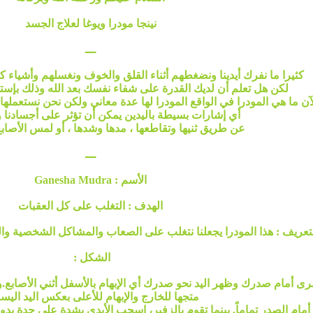
نينجا مودرا ويوغا لعلاج الجسد
ـــ
كثيرا ما نفرك أيدينا ونضغطهم أثناء القلق والخوف ونغسلهم وأشياء كثيرة 
لكن هل تعلم أن لديك القدرة على شفاء نفسك بعد الله وذلك بإست
آن ما هي المودرا في الواقع المودرا لها عدة معاني ولكن نحن نستعملها 
أي إشارات بسيطة باليدين يمكن أن تؤثر على أجسادنا 
عن طريق ثنيها وتقاطعها ، مدها وشدها ، أو لمس الأصاب
ـــ
الأسم : Ganesha Mudra
الهدف : التغلب على كل العقبات
تعريف : هذا المودرا يجعلنا نتغلب على الصعاب والمشاكل الشخصية والت
الشكل :
ى أمام صدرك وظهر اليد نحو صدرك أي الإبهام بالأسفل أثني الأصابع.وا
متجها للخارج والإبهام للأعلى بعكس اليد اليس
ام الصدر تماماً. بينما تقوم بالزفير، إسحب الأيدي بشدة على حِدة بد