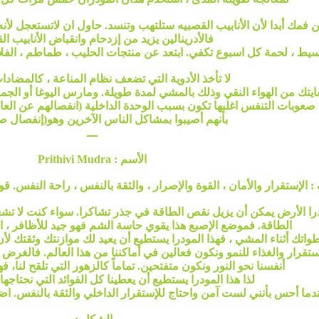
ن فمك أبدا لأن الأنابيب القصبيه ستلتهب وتنسد. حاول ان لاتستعجل لأنه
فالأدرينالين يزيد من إزدحام وانقباض الأنابيب ال
يط ، لحمة كل اسبوع تكفي. ابتعد عن منتجات الحليب ، طماطم ، الفلافل 
لا تأخذ الأدوية التي تضعف نظام المناعة ، كالمضادات
يتك من الهواء النقي وذلك بالمشي لمدة طويلة. ومارس اليوغا أو الجم
صعوبات التنفس اغلبها تكون بسبب الوحدة الداخلية (انفصالهم عن الع
بأنهم أصيبوا بمشاكل الناس الآخرين وهو(إنفصال صغي
ـــ
الأسم : Prithivi Mudra
: الإستقرار والأمان ، القوة والإصرار ، والثقة بالنفس ، راحة النفس. 
ودرا الأرض يمكن أن يزيل نقص الطاقة في جذر تشاكرا. سواء كنت لا تشع
الطاقة. فموضع الإصبع هذا يقوي حاسة الشم فهو جيد للأظافر ، ال
 أثناء المشي ، فهذا المودرا يستطيع أن يعيد لك موازنتك وثقتك لأن ه
ستقرار والغذاء للنمو ونكون فعالين في أماكننا من هذا العالم. فالغرض من
أنفسنا نحو النور ونكون متفتحين. تماماً كالزهور التي تلقح لنا، ف
لذا هذا المودرا يستطيع أن يعطينا كل الفوائد التي نحتاجها
ندما أحس بأنني لست آمن واحتاج للإستقرار الداخلي والثقة بالنفس. اضا