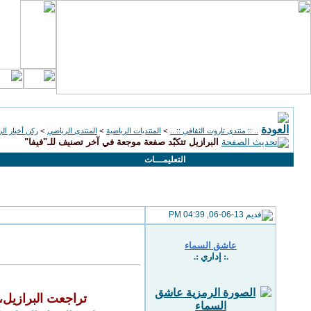
.. :: منتدى تاروت الثقافي :: ..
>
المنتديات الرياضية
>
المنتدى الرياضي
>
ركن أخبار الر
البرازيل تتكبّد صفعة موجعة في آخر تصنيف للـ"فيفا"
التعليمـــات
06-06-13, 04:39 PM
عاشق السماء
.: إداري :.
تراجعت البرازيل، الدولة المُضيفة لبطو