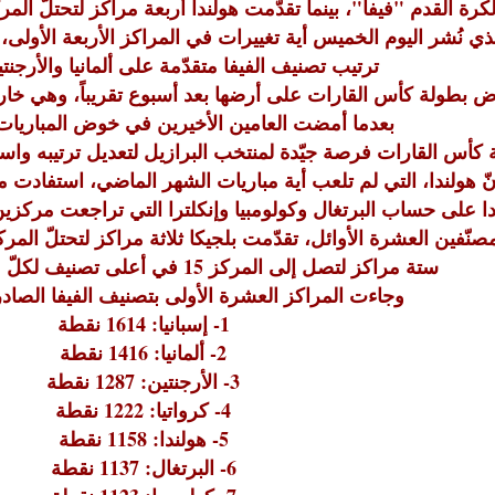
لكرة القدم "فيفا"، بينما تقدّمت هولندا أربعة مراكز لتحتلّ ا
ي نُشر اليوم الخميس أية تغييرات في المراكز الأربعة الأولى، ح
ترتيب تصنيف الفيفا متقدّمة على ألمانيا والأرجنتي
ض بطولة كأس القارات على أرضها بعد أسبوع تقريباً، وهي خارج
بعدما أمضت العامين الأخيرين في خوض المباريات
 كأس القارات فرصة جيّدة لمنتخب البرازيل لتعديل ترتيبه واس
نّ هولندا، التي لم تلعب أية مباريات الشهر الماضي، استفادت 
ا على حساب البرتغال وكولومبيا وإنكلترا التي تراجعت مركزين 
العشرة الأوائل، تقدّمت بلجيكا ثلاثة مراكز لتحتلّ المركز 12 بينما تقدّم منتخب البوسنة واله
ستة مراكز لتصل إلى المركز 15 في أعلى تصنيف لكلّ منهما على الإطلاق.
وجاءت المراكز العشرة الأولى بتصنيف الفيفا الصادر 
1- إسبانيا: 1614 نقطة
2- ألمانيا: 1416 نقطة
3- الأرجنتين: 1287 نقطة
4- كرواتيا: 1222 نقطة
5- هولندا: 1158 نقطة
6- البرتغال: 1137 نقطة