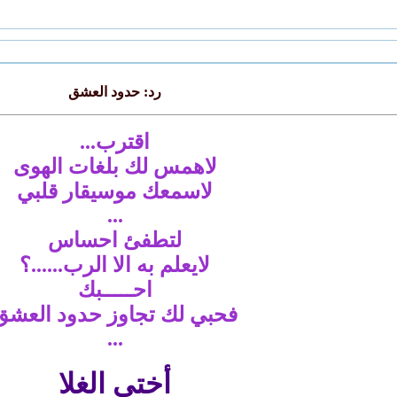
رد: حدود العشق
اقترب...
لاهمس لك بلغات الهوى
لاسمعك موسيقار قلبي
...
لتطفئ احساس
لايعلم به الا الرب......؟
احـــــبك
فحبي لك تجاوز حدود العشق
...
أختي الغلا