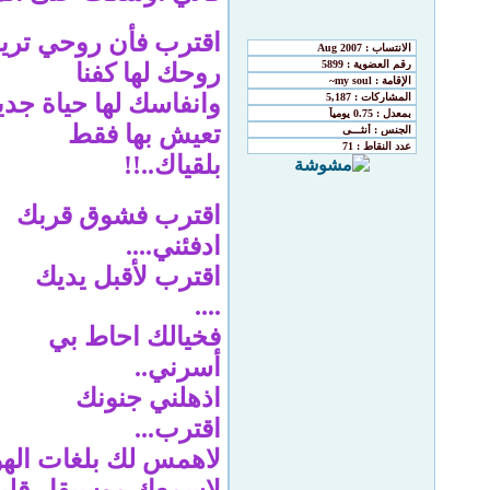
اقترب فأن روحي تري
روحك لها كفنا
وانفاسك لها حياة جدي
تعيش بها فقط
بلقياك..!!
اقترب فشوق قربك
ادفئني....
اقترب لأقبل يديك
....
فخيالك احاط بي
أسرني..
اذهلني جنونك
اقترب...
لاهمس لك بلغات اله