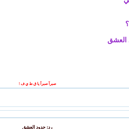
ي
؟
 العشق
صبرآ صبرآ يا ق ط ي ف !
رد: حدود العشق