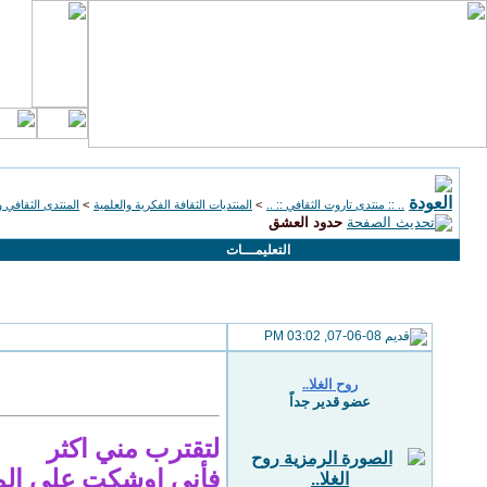
.. :: منتدى تاروت الثقافي :: ..
>
المنتديات الثقافة الفكرية والعلمية
>
المنتدى الثقافي و
حدود العشق
التعليمـــات
07-06-08, 03:02 PM
روح الغلا..
عضو قدير جداً
لتقترب مني اكثر
فأني اوشكت على ال