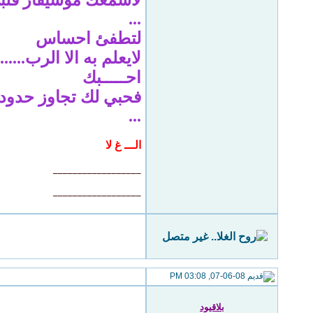
لاسمعك موسيقار قلب
...
لتطفئ احساس
لايعلم به الا الرب......
احـــــبك
فحبي لك تجاوز حدود
...
الـــ غ لا
__________________
__________________
07-06-08, 03:08 PM
بلاقيود