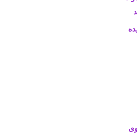
د
ده
وى