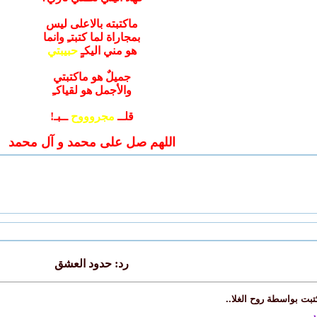
ماكتبته بالاعلى ليس
بمجاراة لما كتبتـِ وانما
هو مني اليكـٍ
حبيبتي
جميلٌ هو ماكتبتي
والأجمل هو لقياكـِ
قلــ
مجروووح
ــبـ!
اللهم صل على محمد و آل محمد
رد: حدود العشق
تبت بواسطة روح الغلا..
ر