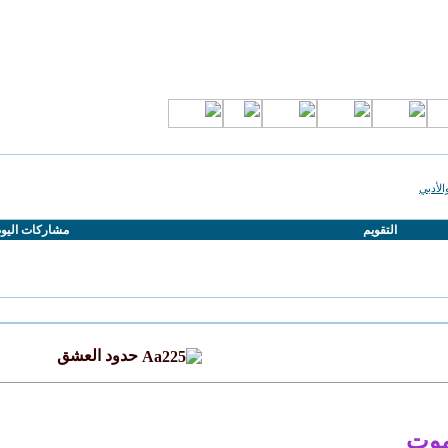
الأدبي
التقويم
مشاركات اليو
حدود العشق
موت