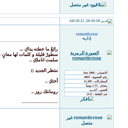
08-06-08, 08:22 AM
romanticrose
إداريه
رائعٌ ما خطته يداكِ ...
سطورٌ قليلة و كلمات لها معانٍ ع
سلمت اناملكِ ..
ننتظر الجديد :)
أختكِ ..
رومانتك روز ..
__________________