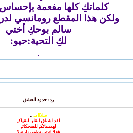
كلماتكِ كلها مفعمة بإحساس
ولكن هذا المقطع رومانسي لدرج
سالم بوحكِ أختي
لكِ التحية:حيو:
.
رد: حدود العشق
سلااامـ
..
لقد اشتاق القلبـ للقياكـِ
لهمساتكـِ للضحكاتـِ
فهَلا اتيتي تطفي ناري؟