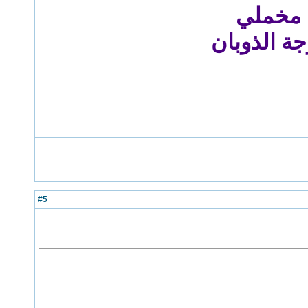
 مخملي
ة الذوبان
5
#