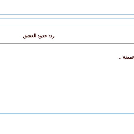
رد: حدود العشق
ميقة ..