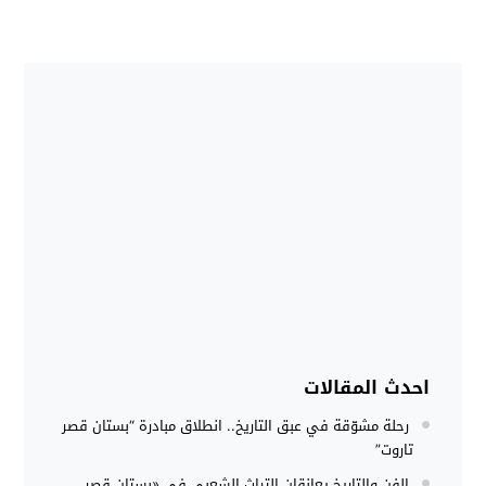
احدث المقالات
رحلة مشوّقة في عبق التاريخ.. انطلاق مبادرة “بستان قصر
تاروت”
الفن والتاريخ يعانقان التراث الشعبي في «بستان قصر