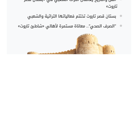
تاروت»
بستان قصر تاروت تختتم فعالياتها التراثية والشعبي
”الصرف الصحي“.. معاناة مستمرة لأهالي «شاطئ تاروت»
موقع يهتم بعرض معلومات تاريحية عن جزيرة تاروت في
المملكة العربية السعودية
info[@]tarout.info
اول موقع عربي محلي لجزيرة تاروت على شبكة الانترنت 1999-