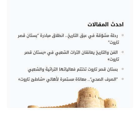
احدث المقالات
رحلة مشوّقة في عبق التاريخ.. انطلاق مبادرة “بستان قصر
تاروت”
الفن والتاريخ يعانقان التراث الشعبي في «بستان قصر
تاروت»
بستان قصر تاروت تختتم فعالياتها التراثية والشعبي
”الصرف الصحي“.. معاناة مستمرة لأهالي «شاطئ تاروت»
موقع يهتم بعرض معلومات تاريحية عن جزيرة تاروت في