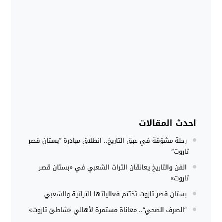
احدث المقالات
رحلة مشوّقة في عبق التاريخ.. انطلاق مبادرة “بستان قصر
تاروت”
الفن والتاريخ يعانقان التراث الشعبي في «بستان قصر
تاروت»
بستان قصر تاروت تختتم فعالياتها التراثية والشعبي
”الصرف الصحي“.. معاناة مستمرة لأهالي «شاطئ تاروت»