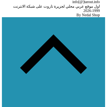
info[@]tarout.info
اول موقع عربي محلي لجزيرة تاروت على شبكة الانترنت
1999-2026
By Nedal Shop