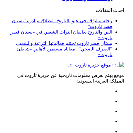
احدث المقالات
رحلة مشوّقة في عبق التاريخ.. انطلاق مبادرة “بستان
قصر تاروت”
الفن والتاريخ يعانقان التراث الشعبي في «بستان قصر
تاروت»
بستان قصر تاروت تختتم فعالياتها التراثية والشعبي
”الصرف الصحي“.. معاناة مستمرة لأهالي «شاطئ
تاروت»
موقع يهتم بعرض معلومات تاريحية عن جزيرة تاروت في
المملكة العربية السعودية