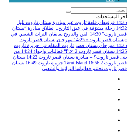
أخر المستجدات
14:35
قرقيعان قلعة تاروت غير مبادرة بستان تاروت لليل
14:32
رحلة مشوّقة في عبق التاريخ.. انطلاق مبادرة “بستان
قصر تاروت”
14:30
الفن والتاريخ يعانقان التراث الشعبي في
«بستان قصر تاروت»
14:25
مهرجان بستان قصر تاروت
14:25
مهرجان بستان قصر تاروت المقام في جزيرة تاروت
14:25
بستان قصر تاروت 2 🎉🌴 فعاليات واجواء
14:24
من
بنى قصر تاروت؟ – مبادرة بستان قصر تاروت
14:22
بستان
قصر تاروت 2
16:56
Tarut Island جزيرة تاروت
16:49
بستان
قصر تاروت تختتم فعالياتها التراثية والشعبي