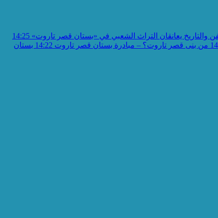
ن والتاريخ يعانقان التراث الشعبي في «بستان قصر تاروت»
14:25
14
من بنى قصر تاروت؟ – مبادرة بستان قصر تاروت
14:22
بستان