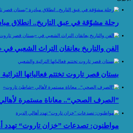
رحلة مشوّقة في عبق التاريخ.. انطلاق مب
الفن والتاريخ يعانقان التراث الشعبي في
بستان قصر تاروت تختتم فعالياتها التراثية
”الصرف الصحي“.. معاناة مستمرة لأهال
مواطنون: تصدعات ”خزان تاروت“ تهدد أها