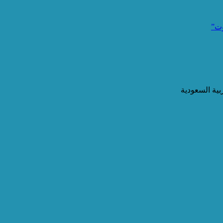
وت”
ية السعودية