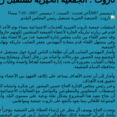
1 ديسمبر 2007
آخر تحديث :
السبت, 1 ديسمبر, 2007 - 7:10 مساءً
قدم في زيارته تباريكه الحارة لأعضاء الجمعية المنتخبين لكونهم حاز
وقد حضر اللقاء من جانب مجلس إدارة الجمعية عدد من الأعضاء يتقدم
وفي مستهل اللقاء قدم سعادة المهندس جعفر الشايب تباريكه وتهانيه
الجمعية.
وأشار المهندس الشايب إلى أن تطلعات الناس كبيرة حول مستقبل خدما
المجتمع ومد الجسور مع رجالاته وأعيانه من رجال أعمال ومشايخ ومثقف
وأهاب الشايب بضرورة أن تحدد إدارة الجمعية أهدافاً واضحة وغايات
محافظة الدمام الشقيقة.
وأشار إلى أن تحديد الأهداف يساعد على تكاتف الجهود بين الأعضاء وت
تحقيق هذه الأهداف.
وعبر رئيس مجلس الإدارة الحاج حسين المشور عن شكره وامتنانه العم
استقطاب المتعاونين والمتطوعين والتواصل مع الفعاليات الاجتماعية
أن نجاح تنفيذ هذا المشروع يشكل نقلة نوعية على مستوى البلد. وأ
المتنوعة للأهالي مما يعود بالنفع على تاروت جمعية ومواطنين.
وتحدث الحاج يوسف آل مطر عن إرساء العطاء على الجمعية مؤخراً في
وأشار إلى أن الجمعية كذلك تتطلع إلى استثمار أرض في حي المحيسني