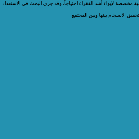
ن الأهلي بالقطيف. وتبلغ مساحة الأرض أكثر من 500 متر مربع وتتكون من 3 طوابق تكفي لأكثر من 6 شقق سكنية مخصصة لإيواء أشد الفقراء احتياجاً. وقد جرى البحث في الاستعداد
قيق الانسجام بينها وبين المجتمع.