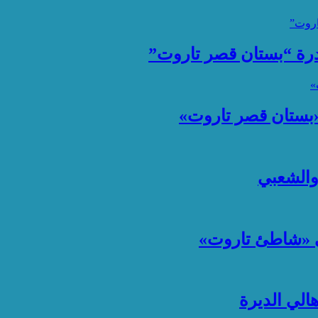
ادرة “بستان قصر تاروت”
 «بستان قصر تاروت»
 والشعبي
ي «شاطئ تاروت»
لي الديرة