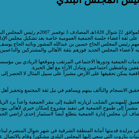
استقبلت جمعية تاروت الخيرية للخدمات الاجت
وا على ثقة أعضاء جلسة الجمعية العمومية خاصة بعد تشكيل مجلس الإدا
هم رئيس المجلس الحاج حسين بن عبدالله المشور ونائبه الحاج يوسف 
 لأعضاء المجلس الجديد فوزهم بثقة الأهالي والمشتركين والداعمين م
ت الجمعية ودورها الاجتماعي المرتقب وموقعها الريادي بين مؤسسات 
ين وناشطين اجتماعيين وتبادل الآراء مع أهل الخبرة.
 واقعية يمكن تحقيقها على الأرض مشيراً على سبيل المثال لا الحصر إ
حقيق الانسجام والتآلف بينهم ويساهم في نيل ثقة المجتمع وتحفيز أهل 
يق للمهندس الشايب لزيارته الطيبة إلى مقر الجمعية واعداً برد ال
 مشيراً إلى طموح الجمعية في تنفيذ مشروع إسكان خيري لأهالي بيوت
ضاف أن مجلس إدارة الجمعية يتطلع أيضاً لاستثمار إحدى أراضي الج
 مزايدة قدمتها أمانة المنطقة الشرقية في شهر شوال المنصرم لبنا
ات بتاروت التي سعى إليها المجلس البلدي مشكوراً وقام بالاتصال عل