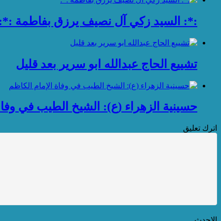
:*: السيد زكي آل نصيف يرزق بفاطمة :*:
تشييع الحاج عبدالله ابو سرير بعد قليل
حسينية الزهراء (ع): الشيخ الطيب في وفاة
اترك تعليق
الاحدث