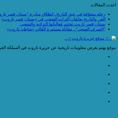
احدث المقالات
رحلة مشوّقة في عبق التاريخ.. انطلاق مبادرة “بستان قصر تار
الفن والتاريخ يعانقان التراث الشعبي في «بستان قصر تاروت»
بستان قصر تاروت تختتم فعالياتها التراثية والشعبي
”الصرف الصحي“.. معاناة مستمرة لأهالي «شاطئ تاروت»
موقع يهتم بعرض معلومات تاريحية عن جزيرة تاروت في المملكة العرب