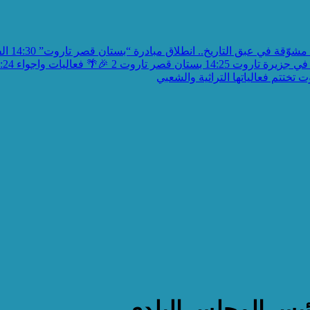
مشوّقة في عبق التاريخ.. انطلاق مبادرة “بستان قصر تاروت”
14:30
الف
في جزيرة تاروت
14:25
بستان قصر تاروت 2 🎉🌴 فعاليات واجواء
:24
تختتم فعالياتها التراثية والشعبي
رئيس المجلس البلدي