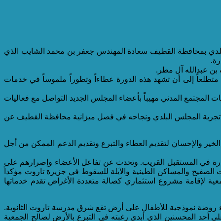
ماعية مساء يوم الأحد الموافق 22 شوال 1428هـ المصادف 3 نوفمبر 2007م رئيس المجلس البلدي بمحافظة القطيف سعادة المهندس جعفر بن محمد الشايب الذي
رة.
بن عبدالله آل مطر.
تطلعاً إلى أن تشهد هذه الدورة عطاءاً وتطوراً ملموساً في خدمات
المجتمع المدني مهيباً بأعضاء المجلس الجديد التواصل مع فعاليات
لى تجربة المجلس البلدي ونجاحه في فصل ميزانية محافظة القطيف عن
الخير والإحسان لتقديم العطاء والتبرع وتقديم الدعم الممكن من أجل
زيارة في المستقبل القريب. وتحدث عن تفاعل الأعضاء وإصرارهم على
 الصفيح والمساكن الطينية والآيلة للسقوط في جزيرة تاروت مؤكداً
معية لإقامة مشروع استثماري كصالة متعددة الأغراض تقدم خدماتها
ء روضة نموذجية للأطفال على أرض تقع شرق مدرسة تاروت الثانوية.
ى أحد المحسنين الذي أبدى رغبته في التبرع بالأرض لصالح الجمعية