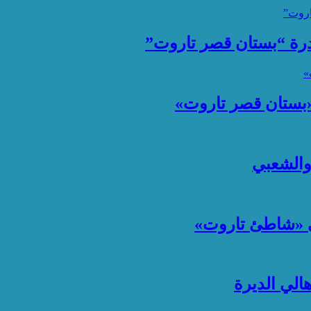
ادرة “بستان قصر تاروت”
 «بستان قصر تاروت»
 والشعبي
ي «شاطئ تاروت»
لي الديرة