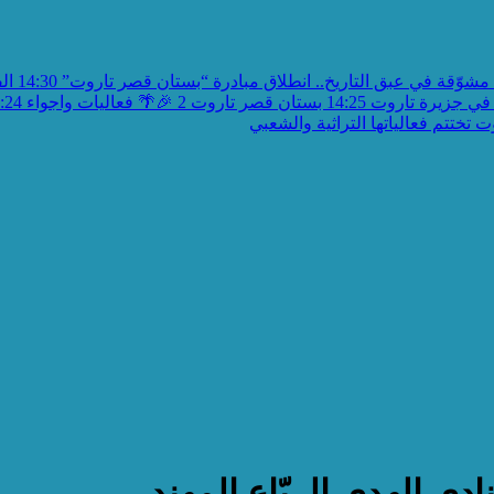
مشوّقة في عبق التاريخ.. انطلاق مبادرة “بستان قصر تاروت”
14:30
الف
في جزيرة تاروت
14:25
بستان قصر تاروت 2 🎉🌴 فعاليات واجواء
:24
تختتم فعالياتها التراثية والشعبي
ي الهدى الربّاع المهندر