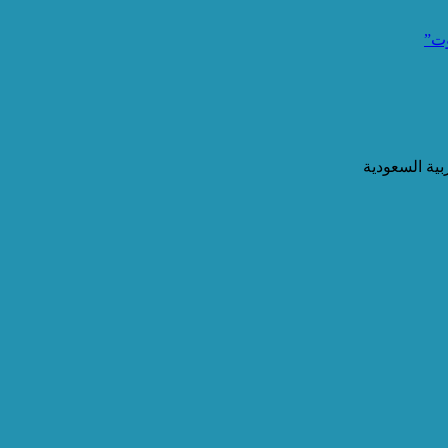
وت”
ية السعودية