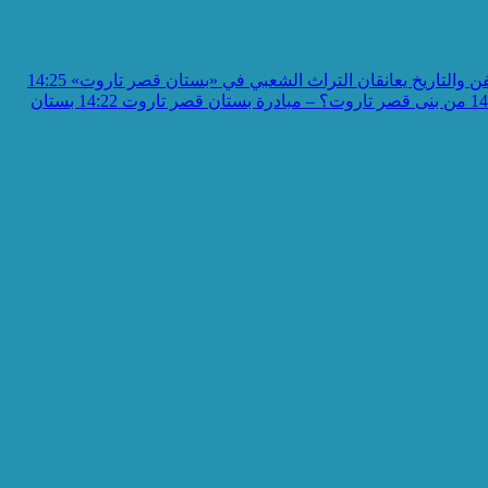
ن والتاريخ يعانقان التراث الشعبي في «بستان قصر تاروت»
14:25
14
من بنى قصر تاروت؟ – مبادرة بستان قصر تاروت
14:22
بستان