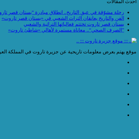
احدث المقالات
رحلة مشوّقة في عبق التاريخ.. انطلاق مبادرة “بستان قصر تار
الفن والتاريخ يعانقان التراث الشعبي في «بستان قصر تاروت»
بستان قصر تاروت تختتم فعالياتها التراثية والشعبي
”الصرف الصحي“.. معاناة مستمرة لأهالي «شاطئ تاروت»
موقع يهتم بعرض معلومات تاريحية عن جزيرة تاروت في المملكة العرب