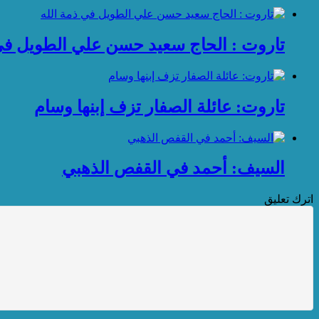
تاروت : الحاج سعيد حسن علي الطويل في 
تاروت: عائلة الصفار تزف إبنها وسام
السيف: أحمد في القفص الذهبي
اترك تعليق