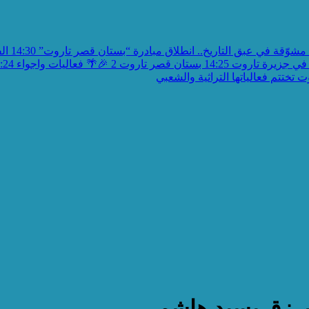
مشوّقة في عبق التاريخ.. انطلاق مبادرة “بستان قصر تاروت”
14:30
الف
في جزيرة تاروت
14:25
بستان قصر تاروت 2 🎉🌴 فعاليات واجواء
:24
تختتم فعالياتها التراثية والشعبي
يرزق بسيد هاشم