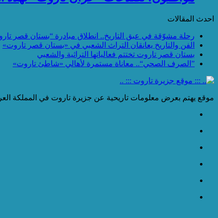
احدث المقالات
رحلة مشوّقة في عبق التاريخ.. انطلاق مبادرة “بستان قصر تار
الفن والتاريخ يعانقان التراث الشعبي في «بستان قصر تاروت»
بستان قصر تاروت تختتم فعالياتها التراثية والشعبي
”الصرف الصحي“.. معاناة مستمرة لأهالي «شاطئ تاروت»
موقع يهتم بعرض معلومات تاريحية عن جزيرة تاروت في المملكة العرب