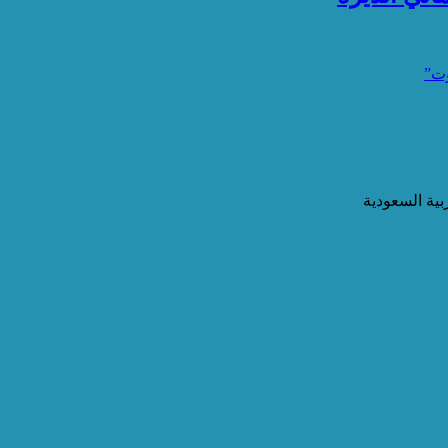
وت”
ية السعودية