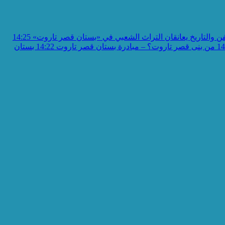
ن والتاريخ يعانقان التراث الشعبي في «بستان قصر تاروت»
14:25
14
من بنى قصر تاروت؟ – مبادرة بستان قصر تاروت
14:22
بستان