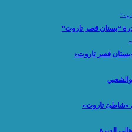
ادرة “بستان قصر تاروت”
 «بستان قصر تاروت»
 والشعبي
ي «شاطئ تاروت»
لي الديرة