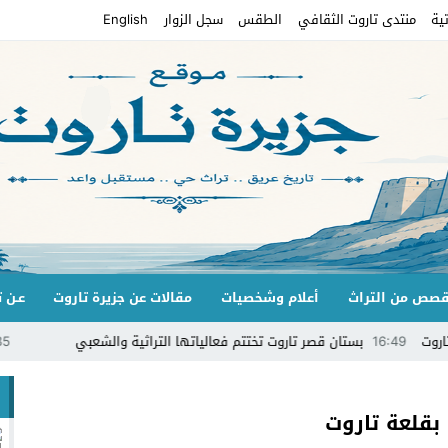
ية
منتدى تاروت الثقافي
الطقس
سجل الزوار
English
صص من التراث
أعلام وشخصيات
مقالات عن جزيرة تاروت
عـن ت
بستان قصر تاروت تختتم فعالياتها التراثية والشعبي
14:35
قرقيعان 
بقلعة تاروت