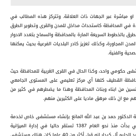
و مباشرة عبر الجهات ذات العلاقة. وتتركز هذه المطالب في
يدة في المحافظة كاستحداث مداخل للمدن والقرى وتطوير الطرق
لطرق بالخطوط السريعة المارة بالمحافظة والسماح بتعدد الادوار
دن المجاورة، وكذلك تعزيز كادر البلديات الفرعية بحيث يمكنها
صحية والفنية.
تشفى حكومي واحد، وكذا الحال في القرى الغربية للمحافظة حيث
حافظة القطيف كلها أي مركز تعليمي على المستوى الجامعي
جنسين من ابناء وبنات المحافظة وهذا ما يضطرهم في كثير من
م مع ان ذلك مرهق ماديا على الكثيرين منهم.
 الدكتور حمد بن عبد الله المانع بإنشاء مستشفى خاص لخدمة
أهالي الجزيرة، مشيرا إلى ان معاملة المستشفى التي بدأت منذ نحو العام 1387 تستقر حاليا في إدارة الميزانية
والمشاريع التابعة للشؤون الصحية ،وقال عمدة تاروت عبد الحليم آل كيدار انه قبل أكثر من 40 عاما كان هناك مستشفى