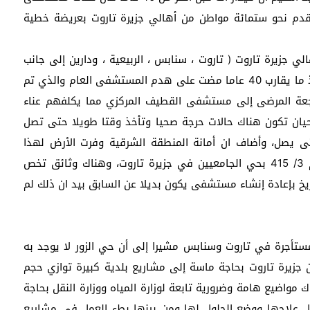
 تقدم نحو ستمائة مواطن من أهالي جزيرة تاروت بعريضة خطية
جزيرة تاروت ( تاروت ، سنابس ، الربيعية ، ودارين إلى جانب
حيي تركيا والمنيرة )، مشيرا إلى ان الأهالي يعانون منذ ما يقارب 40 عاما مضت على هدم المستشفى العام والذي تم
راجعة المرضى إلى مستشفى القطيف المركزي مما يكلفهم عناء
حيان تكون هناك حالات حرجة صحيا وتأخذ وقتا طويلا حتى تصل
 يصل، وأضاف ان أمانة المنطقة الشرقية وفرت الأرض لهذا
المشروع بمساحة (10,200 متر مربع) في المخطط رقم 3/ 415 بحي الجامعيين في جزيرة تاروت، وهناك وثائق تخص
خ بإعادة إنشاء مستشفى يكون بديلا عن السابق بيد ان ذلك لم
مستأجرة في تاروت وسنابس مشيرا إلى أن حي الزور لا يوجد به
جزيرة تاروت بحاجة ماسة إلى مشاريع بلدية كبيرة توازي حجم
 مواضيع هامة وضرورية تابعة لوزارة المياه ووزارة النقل بحاجة
 علاجها ووضع الحلول لها ومن بينها بطء العمل في مشاريع